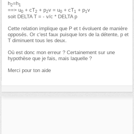
h
=h
2
1
==> u
+ cT
+ p
v = u
+ cT
+ p
v
0
2
2
0
1
1
soit DELTA T = - v/c * DELTA p
Cette relation implique que P et t évoluent de manière
opposés. Or c'est faux puisque lors de la détente, p et
T diminuent tous les deux.
Où est donc mon erreur ? Certainement sur une
hypothèse que je fais, mais laquelle ?
Merci pour ton aide