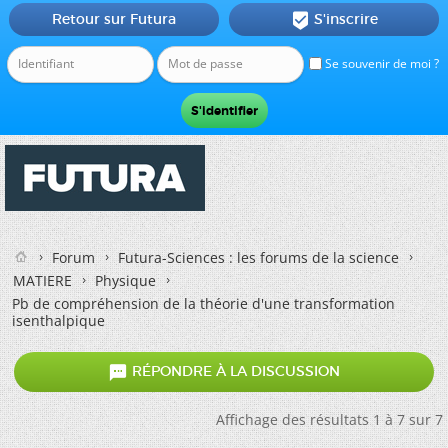
Retour sur Futura
S'inscrire

Se souvenir de moi ?
Forum
Futura-Sciences : les forums de la science
MATIERE
Physique
Pb de compréhension de la théorie d'une transformation
isenthalpique

RÉPONDRE À LA DISCUSSION
Affichage des résultats 1 à 7 sur 7