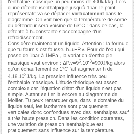
l'enthalpie massique un peu moins de 400kJ/kg. Lors
d'une détente isenthalpique jusqu'à 1bar, le point
représentatif va se déplacer
verticalement
dans le
diagramme. On voit bien que la température de sortie
du détendeur sera voisine de 63°C : dans ce cas, la
détente à h=constante s'accompagne d'un
refroidissement.
Considère maintenant un liquide. Attention : la formule
que tu fournis est fausse. h=u+P.v. Pour de l'eau qui
passe de 1bar à 1MPa , la variation d'enthalpie
5
-3
massique vaut environ : ΔP.v=9
.10
=900J/kg alors
qu'un échauffement de 1°C fait augmenter h de
3
4,18.10
J/kg. La pression influence très peu
l'enthalpie massique. L'étude théorique est assez
complexe car l'équation d'état d'un liquide n'est pas
simple. Autant se fier là encore au diagramme de
Mollier. Tu peux remarquer que, dans le domaine du
liquide seul, les isotherme sont pratiquement
verticales donc confondues avec des isenthalpes sauf
à très haute pression. Dans les condition courantes,
une variation de pression isenthalpique est
pratiquement sans influence sur la température.