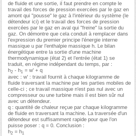
de fluide et une sortie, il faut prendre en compte le
travail des forces de pression exercées par le gaz en
amont qui "pousse" le gaz à l'intérieur du système (le
détendeur ici) et le travail des forces de pression
exercées par le gaz en aval qui "freine" la sortie du
gaz. On démontre que cela conduit à remplacer dans
l'expression du premier principe l'énergie interne
massique u par l'enthalpie massique h. Le bilan
énergétique entre la sortie d'une machine
thermodynamique (état 2) et l'entrée (état 1) se
traduit, en régime indépendant du temps, par :
h
- h
= w' + q
2
1
avec : w' : travail fournit à chaque kilogramme de
fluide traversant la machine par les parties mobiles de
celle-ci ; ce travail massique n'est pas nul avec un
compresseur ou une turbine mais il est bien sûr nul
avec un détendeur.
q : quantité de chaleur reçue par chaque kilogramme
de fluide en traversant la machine. La traversée d'un
détendeur est suffisamment rapide pour que l'on
puisse poser : q = 0. Conclusion :
h
= h
2
1