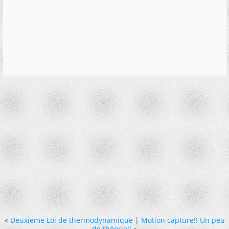
«
Deuxieme Loi de thermodynamique
|
Motion capture!! Un peu
de théorie!!
»