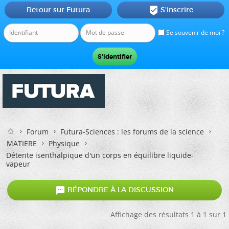
Retour sur Futura
S'inscrire

Se souvenir de moi ?
Forum
Futura-Sciences : les forums de la science
MATIERE
Physique
Détente isenthalpique d'un corps en équilibre liquide-
vapeur

RÉPONDRE À LA DISCUSSION
Affichage des résultats 1 à 1 sur 1