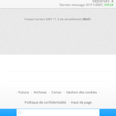
Réponses:
4
Dernier message:
01/11/2007,
09h28
Fuseau horaire GMT +1. Il est actuellement
06h01
.
-
Futura
-
Archives
-
Conso
-
Gestion des cookies
-
Politique de confidentialité
-
Haut de page