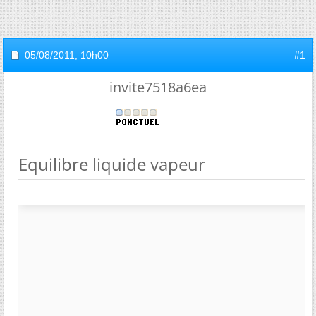
05/08/2011,
10h00
#1
invite7518a6ea
Equilibre liquide vapeur