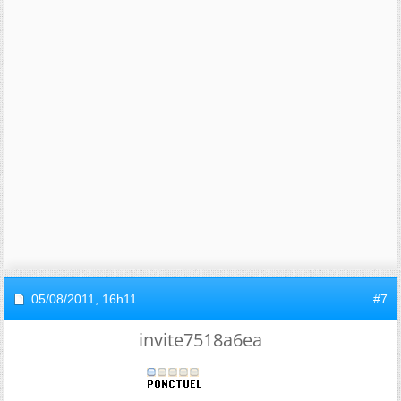
05/08/2011,
16h11
#7
invite7518a6ea