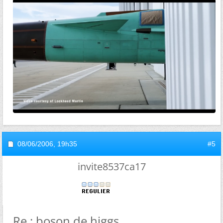
08/06/2006,
19h35
#5
invite8537ca17
Re : boson de higgs