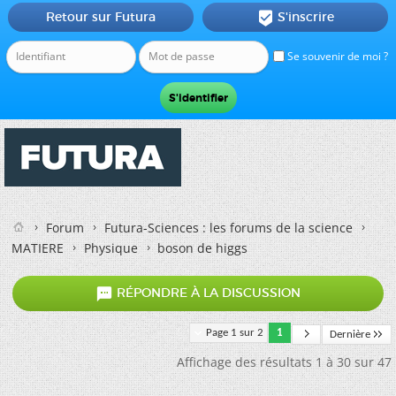
Retour sur Futura
S'inscrire

Se souvenir de moi ?
Forum
Futura-Sciences : les forums de la science
MATIERE
Physique
boson de higgs

RÉPONDRE À LA DISCUSSION
Page 1 sur 2
1
Dernière
Affichage des résultats 1 à 30 sur 47