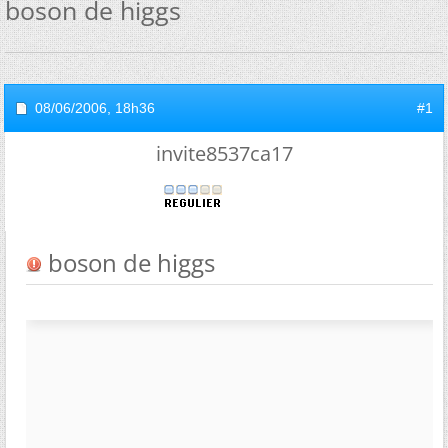
boson de higgs
08/06/2006,
18h36
#1
invite8537ca17
boson de higgs