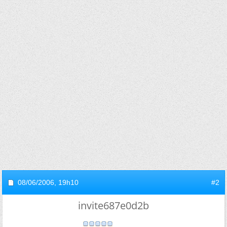
08/06/2006,
19h10
#2
invite687e0d2b