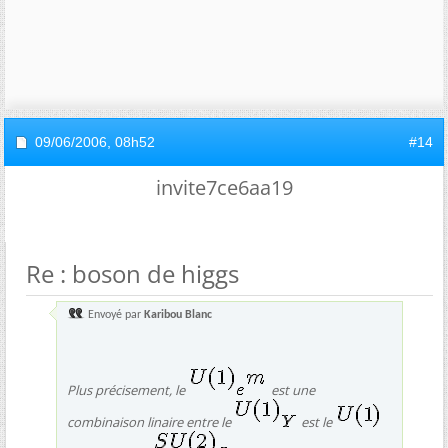
09/06/2006,
08h52
#14
invite7ce6aa19
Re : boson de higgs
Envoyé par
Karibou Blanc
Plus précisement, le
est une
combinaison linaire entre le
est le