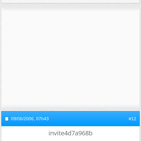
09/06/2006,
07h43
#12
invite4d7a968b