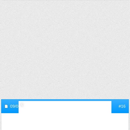
09/06/2006,
16h00
#16
Gilgamesh