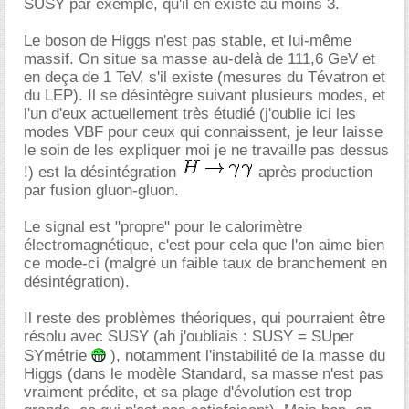
SUSY par exemple, qu'il en existe au moins 3.
Le boson de Higgs n'est pas stable, et lui-même
massif. On situe sa masse au-delà de 111,6 GeV et
en deça de 1 TeV, s'il existe (mesures du Tévatron et
du LEP). Il se désintègre suivant plusieurs modes, et
l'un d'eux actuellement très étudié (j'oublie ici les
modes VBF pour ceux qui connaissent, je leur laisse
le soin de les expliquer moi je ne travaille pas dessus
!) est la désintégration
après production
par fusion gluon-gluon.
Le signal est "propre" pour le calorimètre
électromagnétique, c'est pour cela que l'on aime bien
ce mode-ci (malgré un faible taux de branchement en
désintégration).
Il reste des problèmes théoriques, qui pourraient être
résolu avec SUSY (ah j'oubliais : SUSY = SUper
SYmétrie
), notamment l'instabilité de la masse du
Higgs (dans le modèle Standard, sa masse n'est pas
vraiment prédite, et sa plage d'évolution est trop