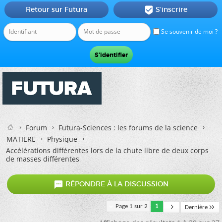
Retour sur Futura
S'inscrire

Se souvenir de moi ?
Forum
Futura-Sciences : les forums de la science
MATIERE
Physique
Accélérations différentes lors de la chute libre de deux corps
de masses différentes

RÉPONDRE À LA DISCUSSION
Page 1 sur 2
1
Dernière