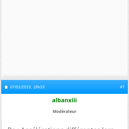
07/01/2019,
18h33
#7
albanxiii
Modérateur