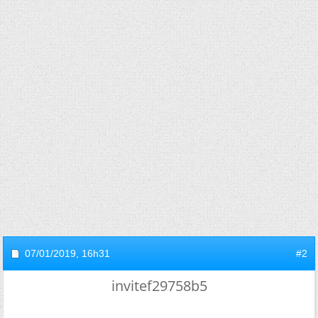
07/01/2019,
16h31
#2
invitef29758b5