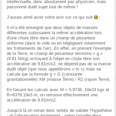
intellectuelle, donc absolument pas physicien, mais
passionné dudit sujet tout de même !
J’aurais aimé avoir votre avis sur ce qui suit
:
Il m’a été enseigné que deux objets de masses
différentes subissaient la même accélération lors
d'une chute libre dans un champ de pesanteur
uniforme (dans le vide ou en négligeant notamment
les frottements de l'air). En effet, en prenant l'exemple
de la Terre, le champ de pesanteur terrestre « g »
(9.81 N/kg) octroyant à l'objet en chute libre son
accélération de 9.81m/s2, ne dépend pas de la masse
dudit objet (que nous appellerons « m ») mais se
calcule par la formule g = G (constante
gravitationnelle) XM (masse Terre) / R2 (rayon Terre).
En faisant les calculs avec M = 5.9736..10e24 kgs et
R=6378.10e3 m, on retrouve effectivement une
accélération de 9.81m/s2.
Jusqu’à là on serait donc tentés de valider l’hypothèse
- et l’observation également - selon laquelle deux