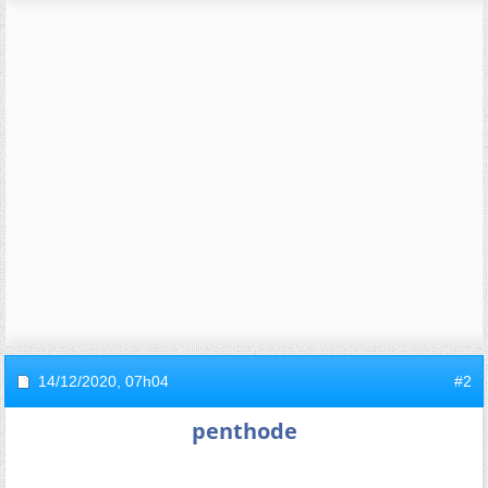
14/12/2020,
07h04
#2
penthode