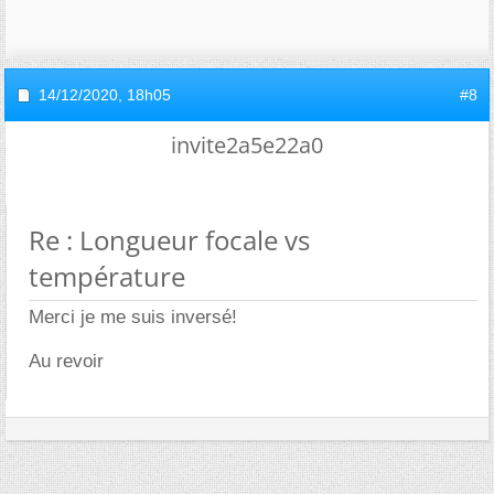
14/12/2020,
18h05
#8
invite2a5e22a0
Re : Longueur focale vs
température
Merci je me suis inversé!
Au revoir