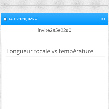
14/12/2020,
02h57
#1
invite2a5e22a0
Longueur focale vs température