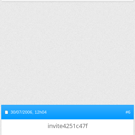
30/07/2006,
12h04
#6
invite4251c47f