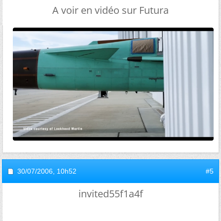
A voir en vidéo sur Futura
30/07/2006,
10h52
#5
invited55f1a4f