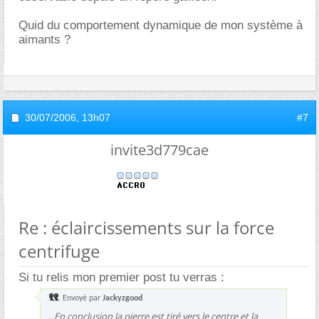
Quid du comportement dynamique de mon système à
aimants ?
30/07/2006,
13h07
#7
invite3d779cae
Re : éclaircissements sur la force
centrifuge
Si tu relis mon premier post tu verras :
Envoyé par
Jackyzgood
...En conclusion la pierre est tiré vers le centre et la