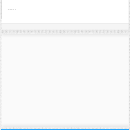
-----