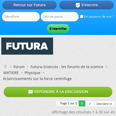
Retour sur Futura
S'inscrire

Se souvenir de moi ?
Forum
Futura-Sciences : les forums de la science
MATIERE
Physique
éclaircissements sur la force centrifuge

RÉPONDRE À LA DISCUSSION
Page 1 sur 2
1
Dernière
Affichage des résultats 1 à 30 sur 49