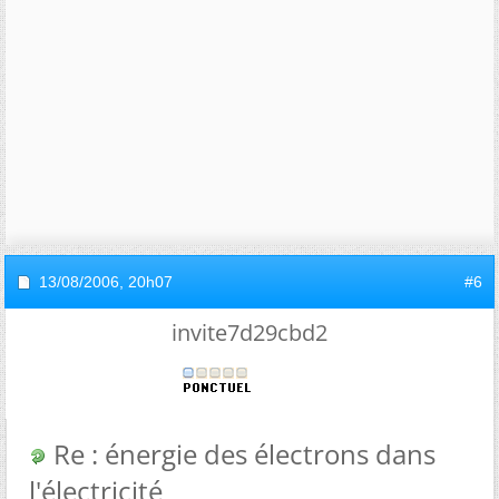
13/08/2006,
20h07
#6
invite7d29cbd2
Re : énergie des électrons dans
l'électricité