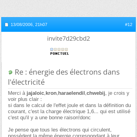
13/08/2006,
21h07
#12
invite7d29cbd2
Re : énergie des électrons dans
l'électricité
Merci à
jajaloic
,
kron
,
haraelendil
,
chwebij
, je crois y
voir plus clair :
si dans le calcul de l'effet joule et dans la définition du
courant, c'est la charge électrique 1,6... qui est utilisé
c'est qu'il y a une bonne raison!donc
Je pense que tous les électrons qui circulent,
possèdent la même énergie correspondant à leur