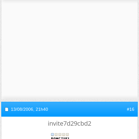
13/08/2006,
21h40
#16
invite7d29cbd2