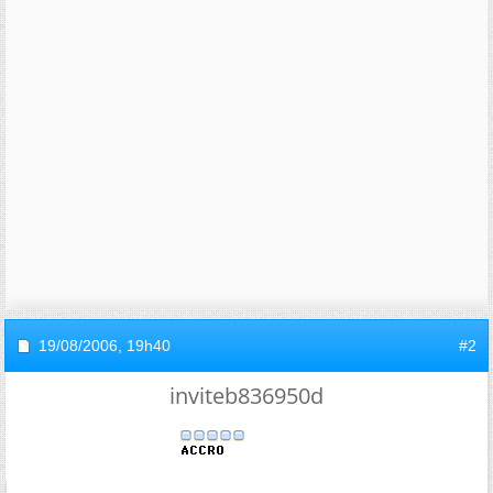
19/08/2006,
19h40
#2
inviteb836950d