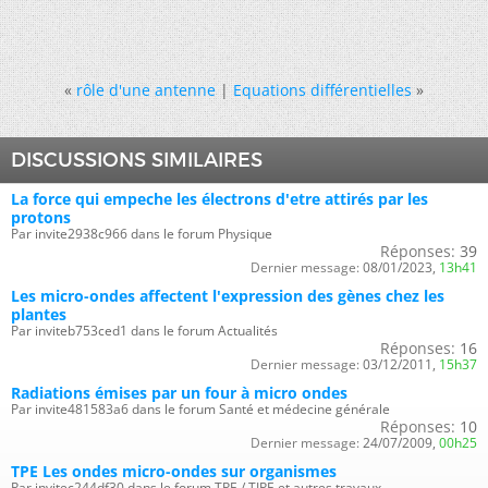
«
rôle d'une antenne
|
Equations différentielles
»
DISCUSSIONS SIMILAIRES
La force qui empeche les électrons d'etre attirés par les
protons
Par invite2938c966 dans le forum Physique
Réponses:
39
Dernier message:
08/01/2023,
13h41
Les micro-ondes affectent l'expression des gènes chez les
plantes
Par inviteb753ced1 dans le forum Actualités
Réponses:
16
Dernier message:
03/12/2011,
15h37
Radiations émises par un four à micro ondes
Par invite481583a6 dans le forum Santé et médecine générale
Réponses:
10
Dernier message:
24/07/2009,
00h25
TPE Les ondes micro-ondes sur organismes
Par invitec244df30 dans le forum TPE / TIPE et autres travaux