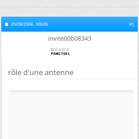
20/08/2006,
00h06
#1
invite00b08343
rôle d'une antenne