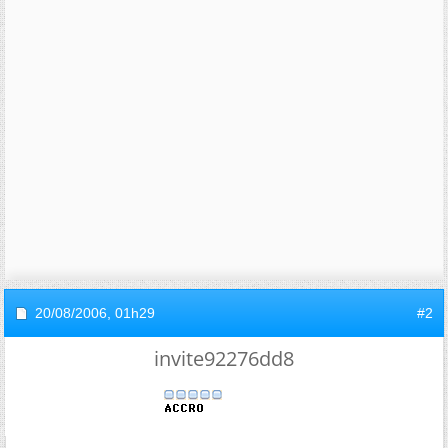
20/08/2006,
01h29
#2
invite92276dd8