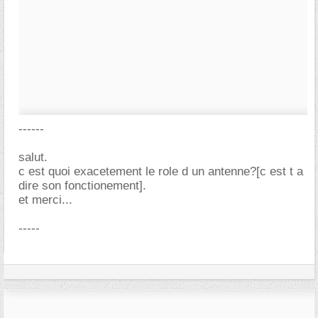
------
salut.
c est quoi exacetement le role d un antenne?[c est t a
dire son fonctionement].
et merci...
-----