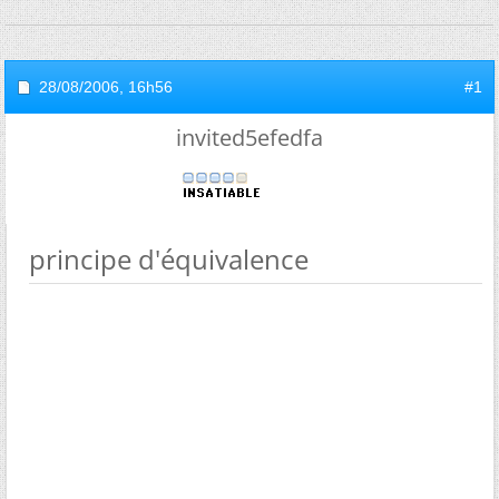
28/08/2006,
16h56
#1
invited5efedfa
principe d'équivalence