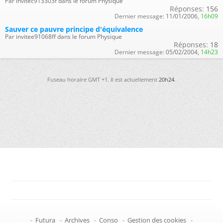
Par invitec913303f dans le forum Physique
Réponses:
156
Dernier message:
11/01/2006,
16h09
Sauver ce pauvre principe d'équivalence
Par invitee91068ff dans le forum Physique
Réponses:
18
Dernier message:
05/02/2004,
14h23
Fuseau horaire GMT +1. Il est actuellement
20h24
.
-
Futura
-
Archives
-
Conso
-
Gestion des cookies
-