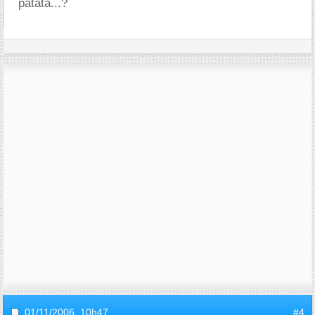
patata...?
01/11/2006,
10h47
#4