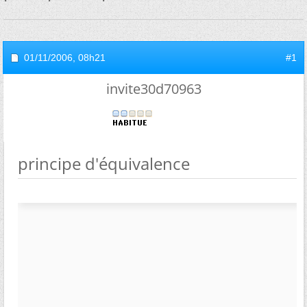
01/11/2006,
08h21
#1
invite30d70963
principe d'équivalence