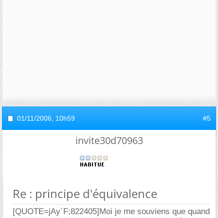
01/11/2006,
10h59
#5
invite30d70963
Re : principe d'équivalence
[QUOTE=jAy`F;822405]Moi je me souviens que quand