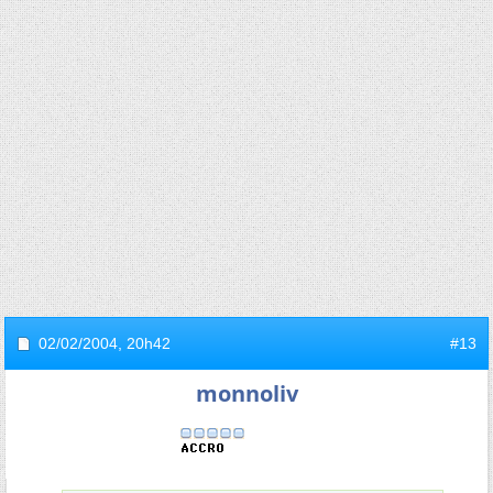
02/02/2004,
20h42
#13
monnoliv