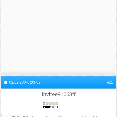
02/02/2004,
20h09
#11
invitee91068ff