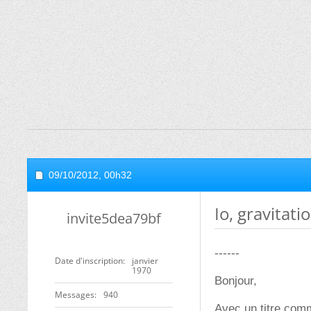
09/10/2012,
00h32
Io, gravitati
invite5dea79bf
------
Date d'inscription
janvier
1970
Bonjour,
Messages
940
Avec un titre comm