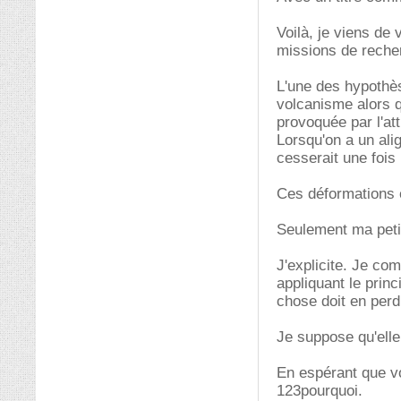
Voilà, je viens de 
missions de reche
L'une des hypothès
volcanisme alors q
provoquée par l'at
Lorsqu'on a un ali
cesserait une fois
Ces déformations e
Seulement ma petit
J'explicite. Je co
appliquant le princ
chose doit en perd
Je suppose qu'elle
En espérant que vo
123pourquoi.