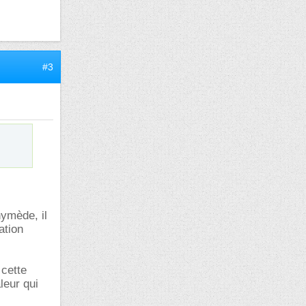
#3
nymède, il
ation
 cette
leur qui