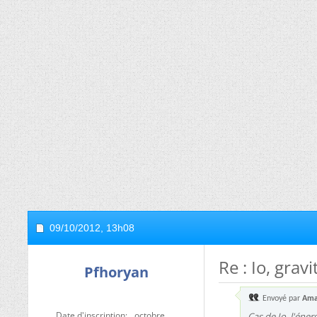
09/10/2012,
13h08
Re : Io, grav
Pfhoryan
Envoyé par
Ama
Date d'inscription
octobre
Cas de Io, l'éner