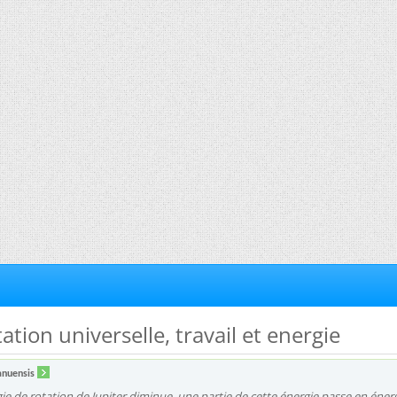
itation universelle, travail et energie
nuensis
gie de rotation de Jupiter diminue, une partie de cette énergie passe en éner