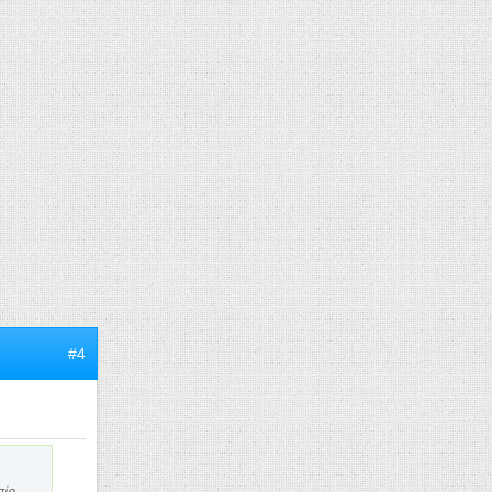
#4
gie