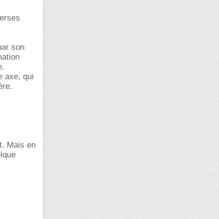
verses
par son
mation
e.
e axe, qui
ère.
t. Mais en
elque