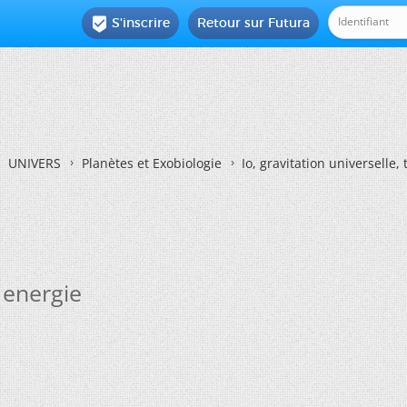
S'inscrire
Retour sur Futura

UNIVERS
Planètes et Exobiologie
Io, gravitation universelle, 
t energie