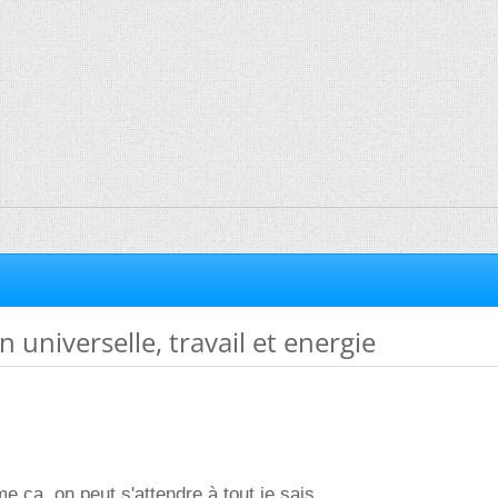
on universelle, travail et energie
e ça, on peut s'attendre à tout je sais.