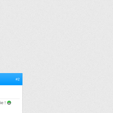
#2
ie !