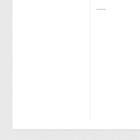
-----