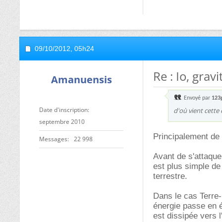
09/10/2012,
05h24
Re : Io, grav
Amanuensis
Envoyé par
123
Date d'inscription
d'où vient cette 
septembre 2010
Principalement de 
Messages
22 998
Avant de s'attaque
est plus simple de
terrestre.
Dans le cas Terre-L
énergie passe en én
est dissipée vers 