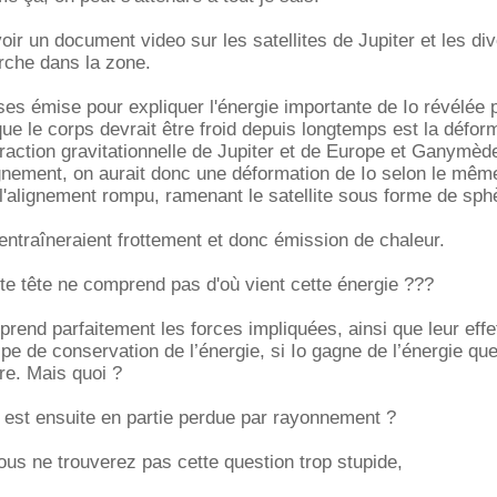
voir un document video sur les satellites de Jupiter et les di
rche dans la zone.
es émise pour expliquer l'énergie importante de Io révélée 
ue le corps devrait être froid depuis longtemps est la défor
traction gravitationnelle de Jupiter et de Europe et Ganymèd
gnement, on aurait donc une déformation de Io selon le mêm
 l'alignement rompu, ramenant le satellite sous forme de sph
ntraîneraient frottement et donc émission de chaleur.
e tête ne comprend pas d'où vient cette énergie ???
mprend parfaitement les forces impliquées, ainsi que leur effe
ipe de conservation de l’énergie, si Io gagne de l’énergie qu
re. Mais quoi ?
 est ensuite en partie perdue par rayonnement ?
us ne trouverez pas cette question trop stupide,