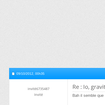
09/10/2012,
00h35
Re : Io, grav
invité6735487
Invité
Bah il semble que 