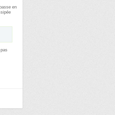
 passe en
ssipée
t pas