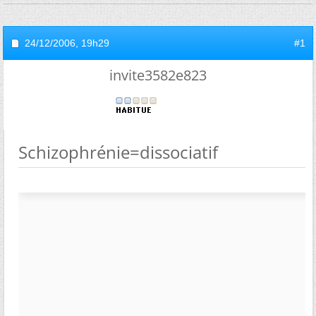
24/12/2006,
19h29
#1
invite3582e823
Schizophrénie=dissociatif