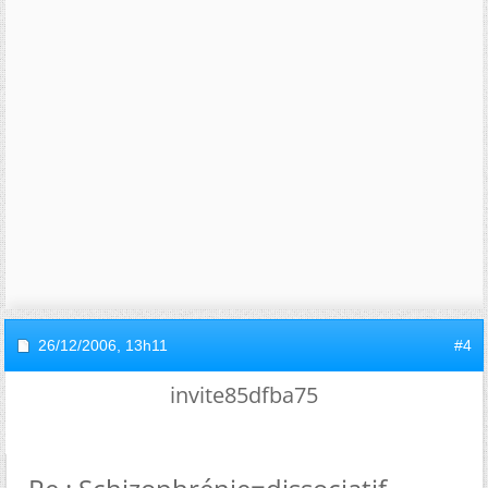
26/12/2006,
13h11
#4
invite85dfba75