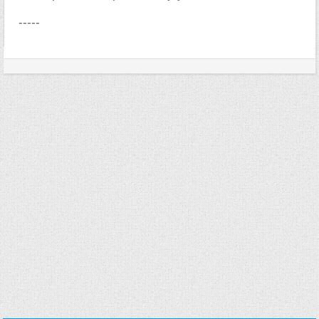
-----