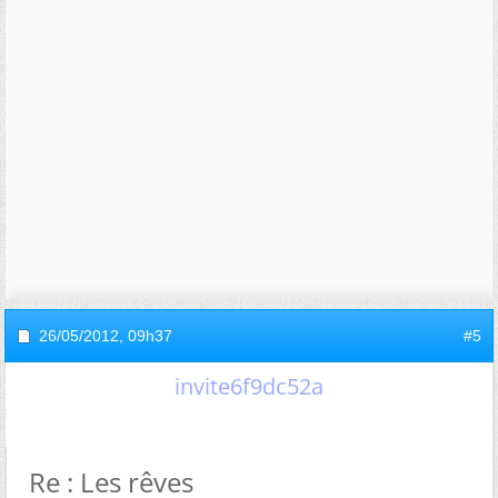
26/05/2012,
09h37
#5
invite6f9dc52a
Re : Les rêves