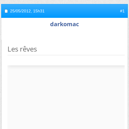
25/05/2012,
15h31
#1
darkomac
Les rêves