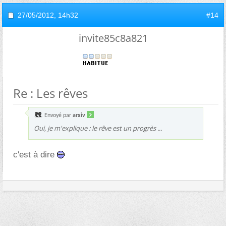
27/05/2012,
14h32
#14
invite85c8a821
Re : Les rêves
Envoyé par
arxiv
Oui, je m'explique : le rêve est un progrès ...
c'est à dire