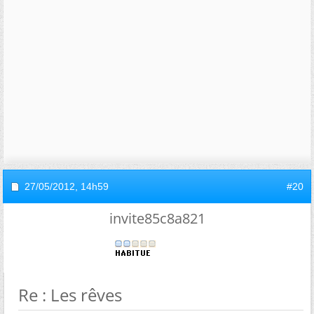
27/05/2012,
14h59
#20
invite85c8a821
Re : Les rêves