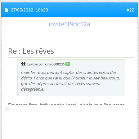
27/05/2012,
16h29
#22
invite6f9dc52a
Re : Les rêves
Envoyé par
kirikou00236
mais les rêves peuvent capter des craintes et/ou des
désirs. Parce que j'ai lu que l'humeur jouait beaucoup,
que des dépressifs faisait des rêves souvent
désagréable.
influencés
Peuvent être
(par), plutôt que "peuvent
capter". C'est exact - je veux dire que c'est une
constatation. On ne sait pas comment ni pourquoi. J'ai
parcouru des modèles et des théories qui prétendent
les expliquer peu ou prou mais on ne sait même pas
si c'est un "résidu" (inutile ou pas) de l'activité