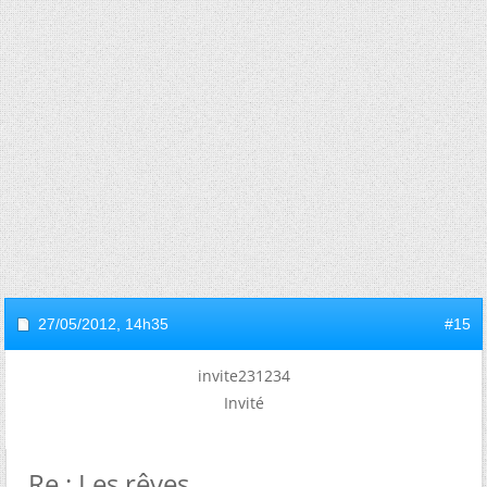
27/05/2012,
14h35
#15
invite231234
Invité
Re : Les rêves