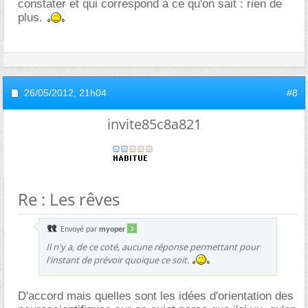
constater et qui correspond à ce qu'on sait : rien de
plus.
26/05/2012,
21h04
#8
invite85c8a821
Re : Les rêves
Envoyé par
myoper
Il n'y a, de ce coté, aucune réponse permettant pour
l'instant de prévoir quoique ce soit.
D'accord mais quelles sont les idées d'orientation des