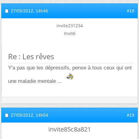
27/05/2012,
14h46
#18
invite231234
Invité
Re : Les rêves
Y'a pas que les dépressifs, pense à tous ceux qui ont
une maladie mentale ...
27/05/2012,
14h54
#19
invite85c8a821