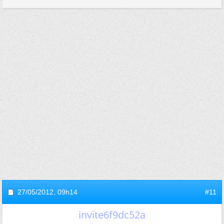
27/05/2012,
09h14
#11
invite6f9dc52a