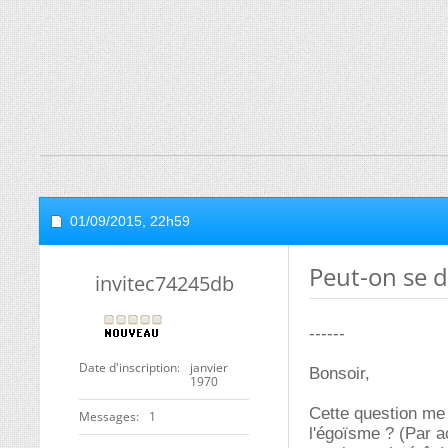
01/09/2015,
22h59
Peut-on se d
invitec74245db
------
Date d'inscription
janvier
Bonsoir,
1970
Cette question me 
Messages
1
l'égoïsme ? (Par a