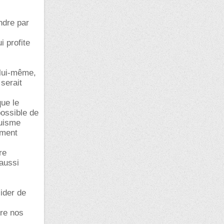
ndre par
i profite
à lui-même,
serait
que le
possible de
ruisme
ement
re
 aussi
ider de
tre nos