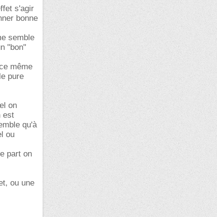
fet s'agir
onner bonne
 me semble
un "bon"
t ce même
le pure
el on
 est
emble qu'à
el ou
e part on
et, ou une