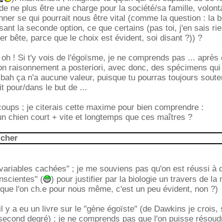
in de ne plus être une charge pour la société/sa famille, volon
er se qui pourrait nous être vital (comme la question : la 
sant la seconde option, ce que certains (pas toi, j'en sais ri
er bête, parce que le choix est évident, soi disant ?)) ?
oh ! Si t'y vois de l'égoïsme, je ne comprends pas ... après 
 ton raisonnement a posteriori, avec donc, des spécimens qui
. bah ça n'a aucune valeur, puisque tu pourras toujours souten
it pour/dans le but de ...
oups ; je citerais cette maxime pour bien comprendre :
un chien court + vite et longtemps que ces maîtres ?
icher
 "variables cachées" ; je me souviens pas qu'on est réussi à 
nscientes" (
) pour justifier par la biologie un travers de la
que l'on ch.e pour nous même, c'est un peu évident, non ?)
 y a eu un livre sur le "gène égoïste" (de Dawkins je crois, 
second degré) ; je ne comprends pas que l'on puisse résoud