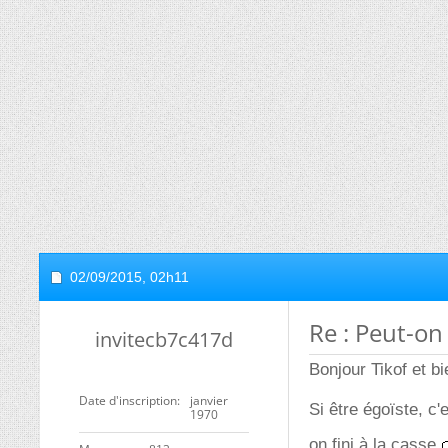
02/09/2015,
02h11
Re : Peut-on
invitecb7c417d
Bonjour Tikof et b
Date d'inscription
janvier
Si être égoïste, c'
1970
on fini à la casse