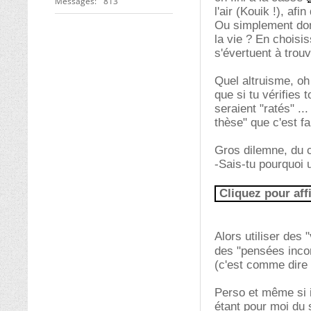
Messages
813
l'air (Kouik !), af
Ou simplement donn
la vie ? En choisis
s'évertuent à trouv
Quel altruisme, oh 
que si tu vérifies
seraient "ratés" ..
thèse" que c'est fa
Gros dilemne, du c
-Sais-tu pourquoi 
Cliquez pour aff
Alors utiliser des
des "pensées inco
(c'est comme dire 
Perso et même si il
étant pour moi du 