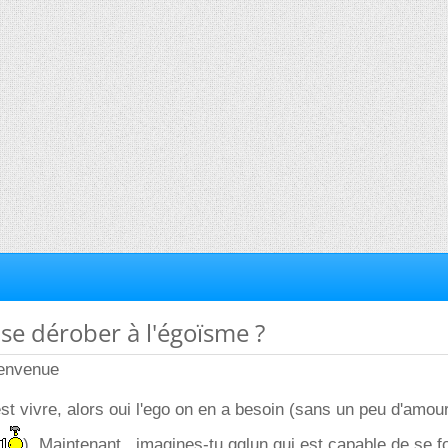
 se dérober à l'égoïsme ?
ienvenue
est vivre, alors oui l'ego on en a besoin (sans un peu d'amou
). Maintenant , imagines-tu qqlun qui est capable de se f