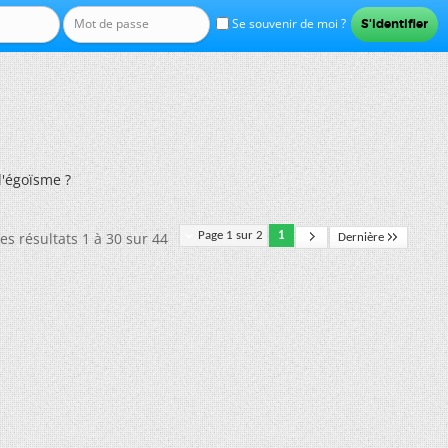
Se souvenir de moi ?
l'égoïsme ?
es résultats 1 à 30 sur 44
Page 1 sur 2
1
Dernière