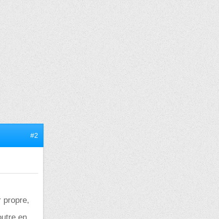
#2
r propre,
outre en