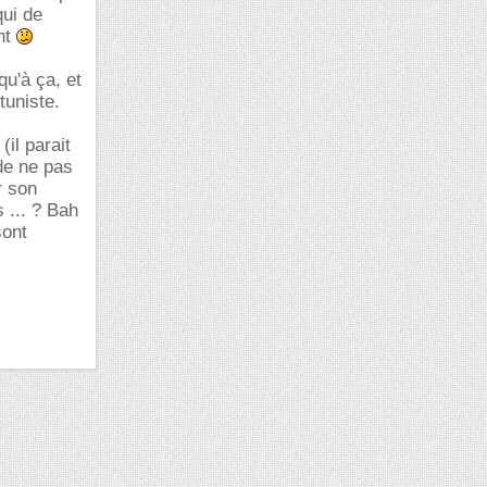
qui de
ent
qu'à ça, et
tuniste.
(il parait
de ne pas
r son
 ... ? Bah
sont