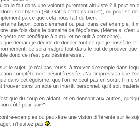
u'on le fait dans une volonté purement altruiste ? Il peut en ef
dorer son blason (Bill Gates certains diront), ou pour se d
plement parce que cela nous fait du bien.
certaine façon, consciemment ou pas, dans cet exemple, il
ore une fois dans le domaine de l'égoïsme. (Même si c'est 
 geste est bénéfique à autrui et ne nuit à personne).
 que demain je décide de donner tout ce que je possède e
normément, ce sera malgré tout dans le but de prouver que 
ible donc ce n'est pas désintéressé...
sur le sujet, je n'ai pas réussi à trouver d'exemple dans lequ
 action complètement désintéressée. J'ai l'impression que l'on
é dans cet égoïsme, que l'on ne peut pas en sortir. Il me s
 trouver dans un acte un intérêt personnel, qu'il soit matéri
'est que du coup en aidant, et en donnant aux autres, quelqu
 bon côté pour soi^^.
ontre-exemples ou peut-être une vision différente sur le suj
tager, n'hésitez pas
.