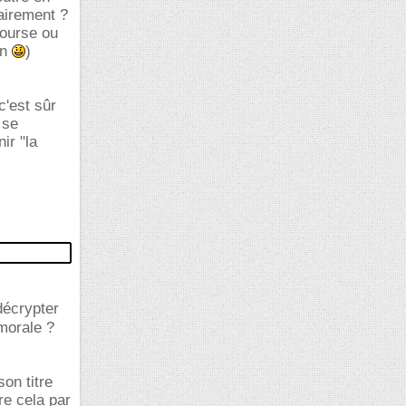
tairement ?
bourse ou
en
)
c'est sûr
 se
ir "la
décrypter
 morale ?
son titre
re cela par