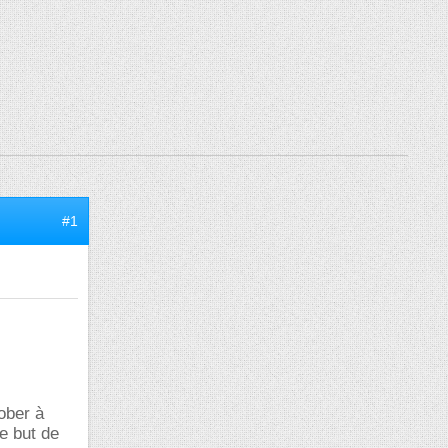
#1
ober à
e but de