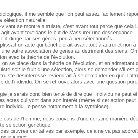
biologique, il me semble que l'on peut assez facilement répo
a sélection naturelle.
e-vivant se montre altruiste, c'est avant tout parce que cela lu
il agit avant tout dans le but de s'assurer une descendance.
ent dirigé par ses gènes, peu à peu sélectionnés.
plissait un acte qui bénéficierait avant tout à autrui et non 
ait une autre association de gènes au détriment des siens. On 
ion avec la théorie de l'évolution.
si on se place dans la théorie de l'évolution, et en admettant 
ste soit le fruit d'une sélection, alors se demander s'il est 
truiste désintéressé reviendrait à se demander en quoi l'alt
vie de l'individu. On se retrouve alors avec une question pur
gie je serais donc bien tenté de dire que l'individu ne peut êt
es actes qui vont dans son intérêt (même si cet action peut
tre individu, je pense notamment à la symbiose).
le cas de l'homme, nous pouvons d'une certaine manière déc
te sélection génétique.
des œuvres caritatives par exemple, cela ne va pas accroî
pour autant.