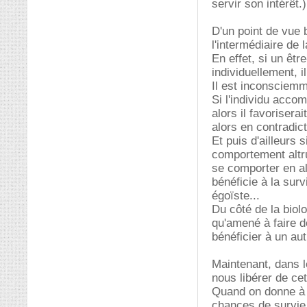
servir son intérêt.)
D'un point de vue 
l'intermédiaire de l
En effet, si un êtr
individuellement, 
Il est inconsciemm
Si l'individu accom
alors il favoriser
alors en contradict
Et puis d'ailleurs 
comportement altrui
se comporter en al
bénéficie à la sur
égoïste...
Du côté de la biolo
qu'amené à faire d
bénéficier à un au
Maintenant, dans 
nous libérer de cet
Quand on donne à 
chances de survie 