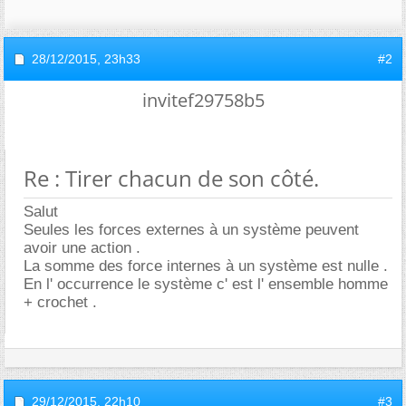
28/12/2015,
23h33
#2
invitef29758b5
Re : Tirer chacun de son côté.
Salut
Seules les forces externes à un système peuvent
avoir une action .
La somme des force internes à un système est nulle .
En l' occurrence le système c' est l' ensemble homme
+ crochet .
29/12/2015,
22h10
#3