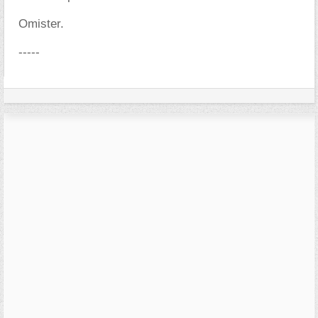
Omister.
-----