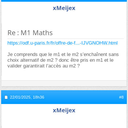
xMeijex
Re : M1 Maths
https://odf.u-paris.fr/fr/offre-de-f...-IJVGNOHW.html
Je comprends que le m1 et le m2 s’enchaînent sans
choix alternatif de m2 ? donc être pris en m1 et le
valider garantirait l’accès au m2 ?
22/01/2025,
18h36
#8
xMeijex