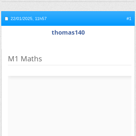
22/01/2025,
11h57
#1
thomas140
M1 Maths