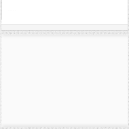
-----