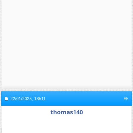
22/01/2025,
18h11
#5
thomas140