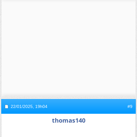
22/01/2025,
19h04
#9
thomas140