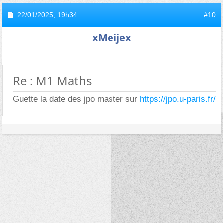
22/01/2025,
19h34
#10
xMeijex
Re : M1 Maths
Guette la date des jpo master sur
https://jpo.u-paris.fr/