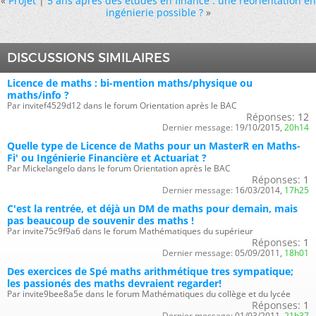
«
Projet
|
5 ans après des études en finance : une réorientation en
ingénierie possible ?
»
DISCUSSIONS SIMILAIRES
Licence de maths : bi-mention maths/physique ou
maths/info ?
Par invitef4529d12 dans le forum Orientation après le BAC
Réponses:
12
Dernier message:
19/10/2015,
20h14
Quelle type de Licence de Maths pour un MasterR en Maths-
Fi' ou Ingénierie Financière et Actuariat ?
Par Mickelangelo dans le forum Orientation après le BAC
Réponses:
1
Dernier message:
16/03/2014,
17h25
C'est la rentrée, et déjà un DM de maths pour demain, mais
pas beaucoup de souvenir des maths !
Par invite75c9f9a6 dans le forum Mathématiques du supérieur
Réponses:
1
Dernier message:
05/09/2011,
18h01
Des exercices de Spé maths arithmétique tres sympatique;
les passionés des maths devraient regarder!
Par invite9bee8a5e dans le forum Mathématiques du collège et du lycée
Réponses:
1
Dernier message:
01/03/2011,
21h37