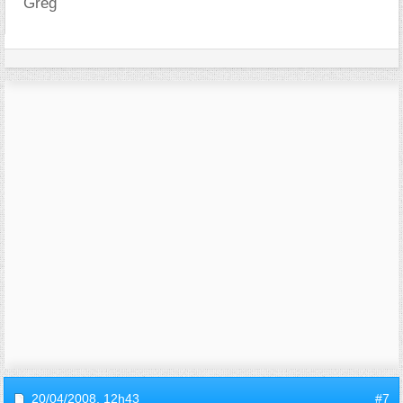
Greg
20/04/2008,
12h43
#7