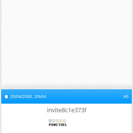
20/04/2008,
10h54
#5
invite8c1e373f