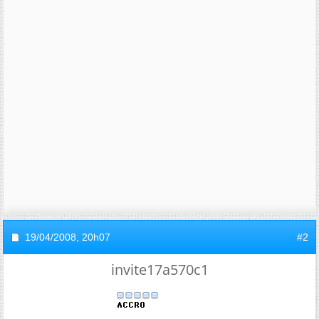
19/04/2008,
20h07
#2
invite17a570c1