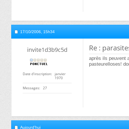
17/10/2006,
15h34
Re : parasit
invite1d3b9c5d
après ils peuvent 
pasteurelloses! don
Date d'inscription
janvier
1970
Messages
27
Aujourd'hui