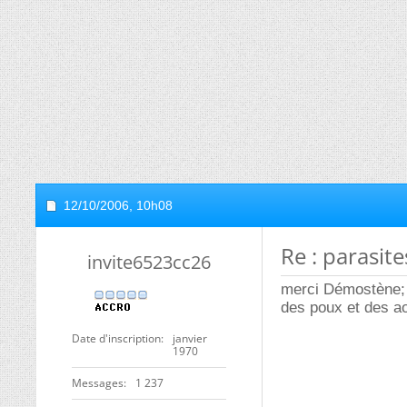
12/10/2006,
10h08
Re : parasit
invite6523cc26
merci Démostène; a
des poux et des ao
Date d'inscription
janvier
1970
Messages
1 237