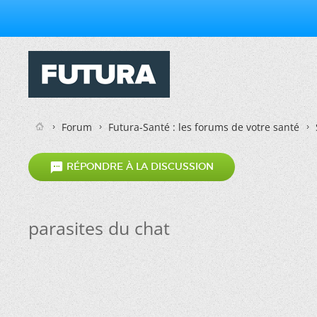
Forum
Futura-Santé : les forums de votre santé

RÉPONDRE À LA DISCUSSION
parasites du chat