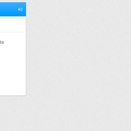
#2
te