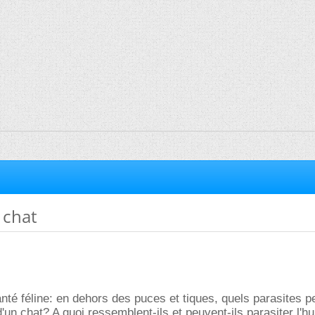
 chat
nté féline: en dehors des puces et tiques, quels parasites p
d'un chat? A quoi ressemblent-ils et peuvent-ils parasiter l'