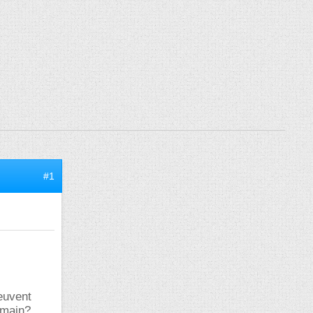
#1
euvent
humain?