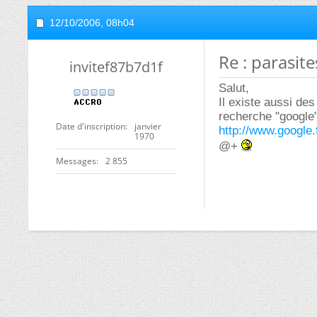
12/10/2006,
08h04
Re : parasit
invitef87b7d1f
Salut,
Il existe aussi de
recherche "google"
Date d'inscription
janvier
http://www.google.
1970
@+
Messages
2 855