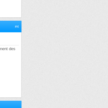
#4
nnent des