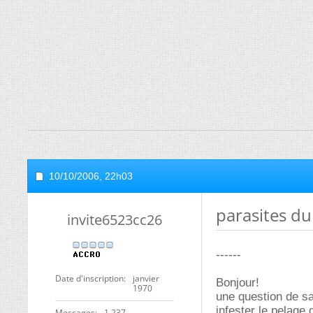
10/10/2006,
22h03
parasites du
invite6523cc26
------
Date d'inscription
janvier
Bonjour!
1970
une question de sa
infester le pelage 
Messages
1 237