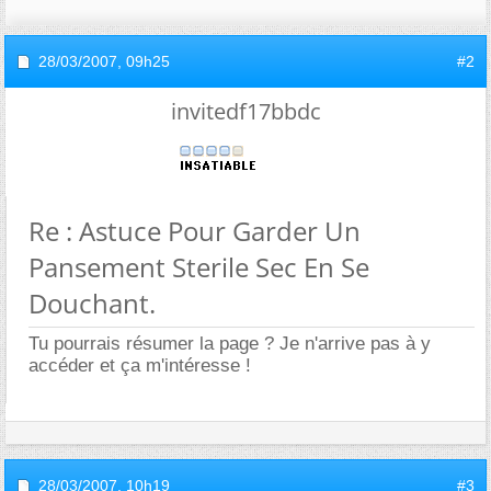
28/03/2007,
09h25
#2
invitedf17bbdc
Re : Astuce Pour Garder Un
Pansement Sterile Sec En Se
Douchant.
Tu pourrais résumer la page ? Je n'arrive pas à y
accéder et ça m'intéresse !
28/03/2007,
10h19
#3