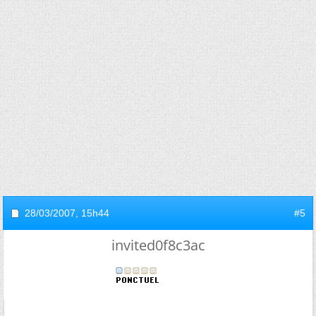
28/03/2007,
15h44
#5
invited0f8c3ac