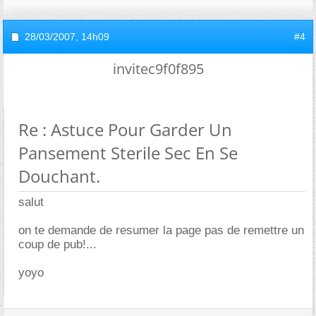
28/03/2007,
14h09
#4
invitec9f0f895
Re : Astuce Pour Garder Un
Pansement Sterile Sec En Se
Douchant.
salut
on te demande de resumer la page pas de remettre un
coup de pub!...
yoyo