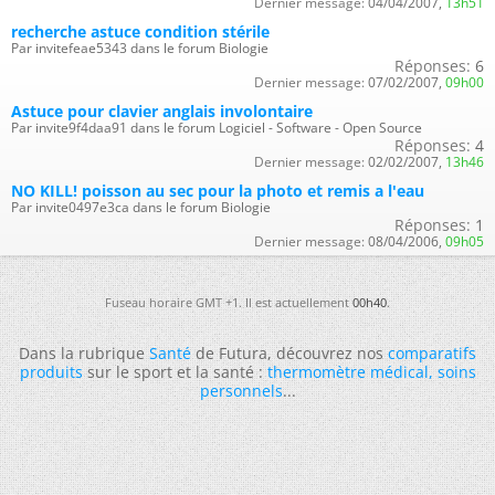
Dernier message:
04/04/2007,
13h51
recherche astuce condition stérile
Par invitefeae5343 dans le forum Biologie
Réponses:
6
Dernier message:
07/02/2007,
09h00
Astuce pour clavier anglais involontaire
Par invite9f4daa91 dans le forum Logiciel - Software - Open Source
Réponses:
4
Dernier message:
02/02/2007,
13h46
NO KILL! poisson au sec pour la photo et remis a l'eau
Par invite0497e3ca dans le forum Biologie
Réponses:
1
Dernier message:
08/04/2006,
09h05
Fuseau horaire GMT +1. Il est actuellement
00h40
.
Dans la rubrique
Santé
de Futura, découvrez nos
comparatifs
produits
sur le sport et la santé :
thermomètre médical
,
soins
personnels
...