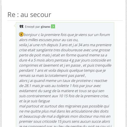
Re : au secour
Envoyé par
ginano
bonjour c la premiere fois que je viens sur un forum
alors milles escuses pour au cas ou,
voila j ai une rch depuis 3 ans et j ai 34 ans ma premiere
crise etait sanglante tres douloureuse avec une grosse
perte de poit mais j etait en forme quand meme sa a
dure 4 a 5 mois alors pentasa 4 g par jours coticoide en
comprimes et lavement et j en passe , et puis trenquille
pendant 1 ans et voila depuis quelque temps que je
remais sa mais la totalement pas pareil ,
alors j ai quand meme un taux de proteine c reactive
de 28.1 mais je vais au toilette 1 fois par jour avec
evidament du sang de la matiere et tous se qui sen
suis contrairement aux 10 15 fois de la premiere crise,
et la je suis fatigue
mal partout et surtout des migraines pas possible qui
ne me quitte plus mal dans les articulatione des doits
et beaucoup de mal a digèrais mon docteur ma mis en
premier sous crticoide 15 jours sens aucun succe alors
je ne comprend pas au lieu de perdre du poit se cou si j