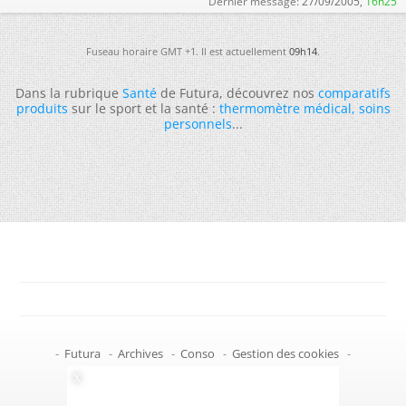
Dernier message:
27/09/2005,
16h25
Fuseau horaire GMT +1. Il est actuellement
09h14
.
Dans la rubrique
Santé
de Futura, découvrez nos
comparatifs
produits
sur le sport et la santé :
thermomètre médical
,
soins
personnels
...
-
Futura
-
Archives
-
Conso
-
Gestion des cookies
-
Politique de confidentialité
-
Haut de page