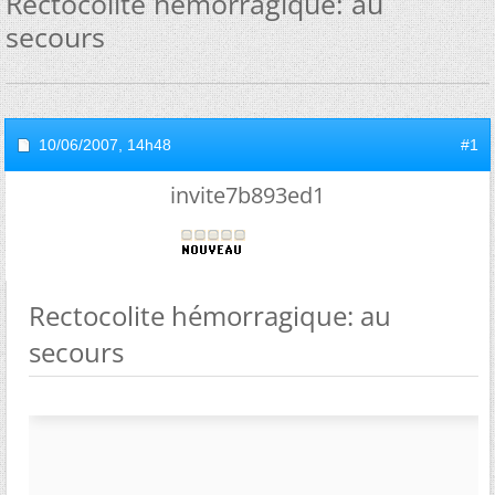
Rectocolite hémorragique: au
secours
10/06/2007,
14h48
#1
invite7b893ed1
Rectocolite hémorragique: au
secours