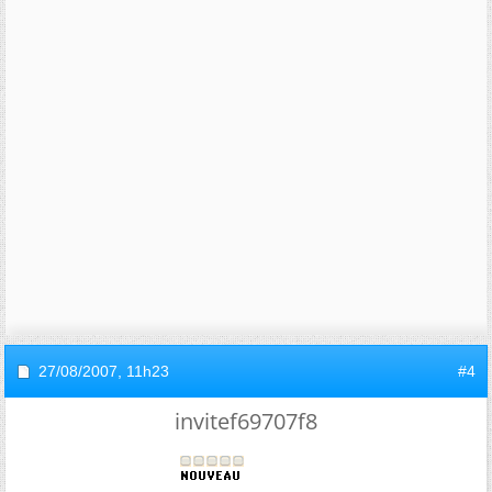
27/08/2007,
11h23
#4
invitef69707f8