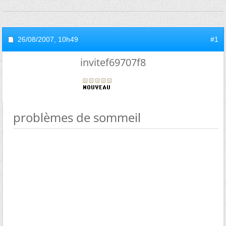
26/08/2007,
10h49
#1
invitef69707f8
problèmes de sommeil