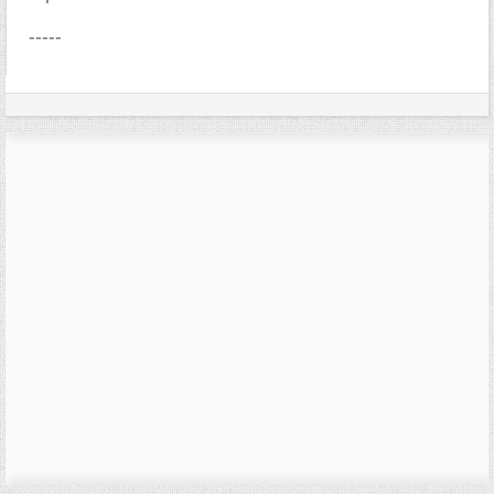
-----