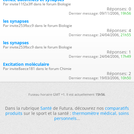
Par invite11f2a3ff dans le forum Biologie
Réponses:
0
Dernier message:
09/11/2006,
19h56
les synapses
Par invite253fbcc9 dans le forum Biologie
Réponses:
4
Dernier message:
24/04/2006,
21h55
les synapses
Par invite253fbcc9 dans le forum Biologie
Réponses:
1
Dernier message:
24/04/2006,
17h49
Excitation moléculaire
Par invite8aece181 dans le forum Chimie
Réponses:
2
Dernier message:
19/03/2006,
10h50
Fuseau horaire GMT +1. Il est actuellement
15h56
.
Dans la rubrique
Santé
de Futura, découvrez nos
comparatifs
produits
sur le sport et la santé :
thermomètre médical
,
soins
personnels
...