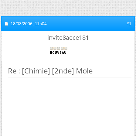
18/03/2006,
11h04
#1
invite8aece181
Re : [Chimie] [2nde] Mole