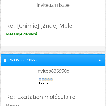
invite8241b23e
Re : [Chimie] [2nde] Mole
Message déplacé.
19/03/2006,
10h50
#3
inviteb836950d
Re : Excitation moléculaire
Bonjour