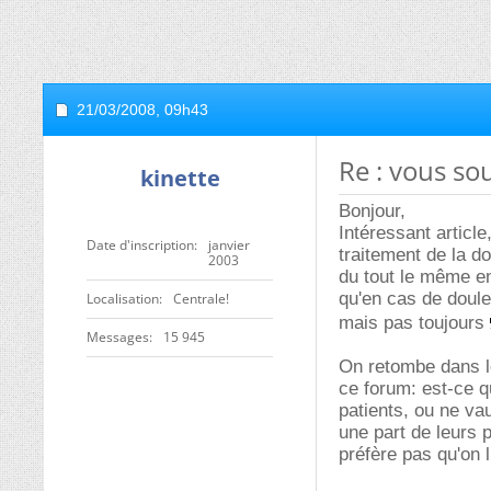
21/03/2008,
09h43
Re : vous so
kinette
Bonjour,
Intéressant article
Date d'inscription
janvier
traitement de la d
2003
du tout le même e
qu'en cas de douleu
Localisation
Centrale!
mais pas toujours
Messages
15 945
On retombe dans l
ce forum: est-ce qu
patients, ou ne va
une part de leurs p
préfère pas qu'on l