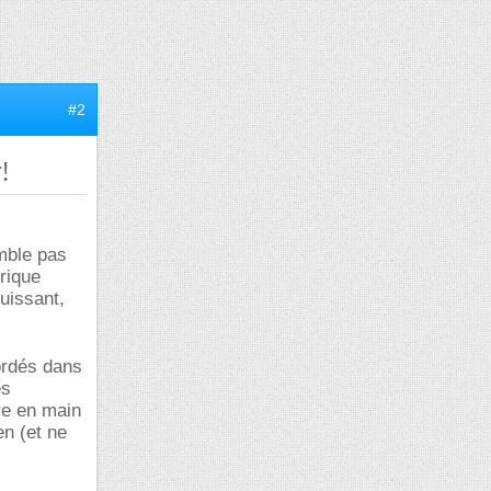
#2
!
emble pas
rique
puissant,
ordés dans
es
re en main
en (et ne