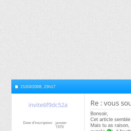
21/03/2008,
23h17
Re : vous so
invite6f9dc52a
Bonsoir,
Cet article semble
Date d'inscription
janvier
Mais tu as raison, 
1970