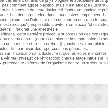
drait carrément un avis de physiologiste et spécialiste de la q
s pas comment agit le placebo, mais il est efficace (jusqu'a 
ra de l'intensité de cette douleur: il faudra un antalgique pu
ante. Les décharges électriques succesives empechent l'hab
ène qui diminue l'intensité de la douleur au cours du temps.
r est (presque?) impossible a éviter (remplacez "chocs élec
eau"): il faudrait une anésthésie.
re efficace, cette derniére prévoit la suppression des conséq
x au niveau central (cortex) en plus de la suppression du sti
au de la moelle et tronc cérébral (hypnotiques + morphiniqu
douleur fini par avoir des répercussions générales.
 sur l'habituation a la douleur est que les voies montantes
 vérifier) niveaux de rétroaction: chaque étage influe sur l'i
 précédents: défense de l'organisme contre un stress trop 