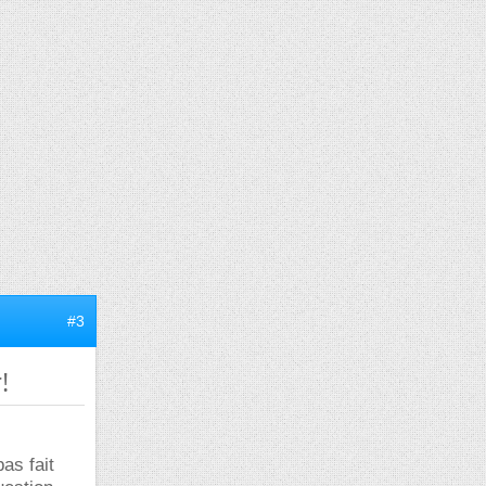
#3
!
as fait