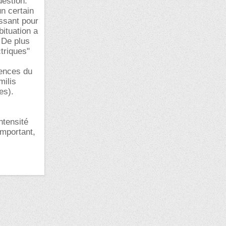
uestion.
un certain
issant pour
ituation a
 De plus
triques"
uences du
milis
es).
ntensité
important,