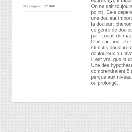
exprès
), il fau
Messages
22 846
On ne sait toujour
point). Cela dépend
une douleur import
la douleur: phénom
ce genre de douleu
par "coups de mart
D'ailleur, pour et
stimulis douloureu
douloureux au nive
Il est vrai que la 
Une des hypotheses
comprendraient 5 (a
perçue aux niveaux
ou prolongé.