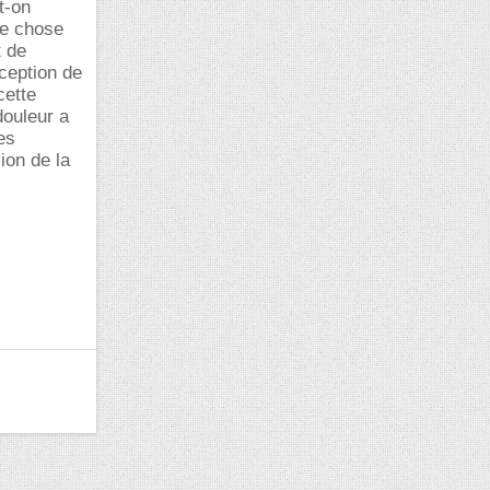
t-on
ne chose
t de
rception de
cette
douleur a
es
ion de la