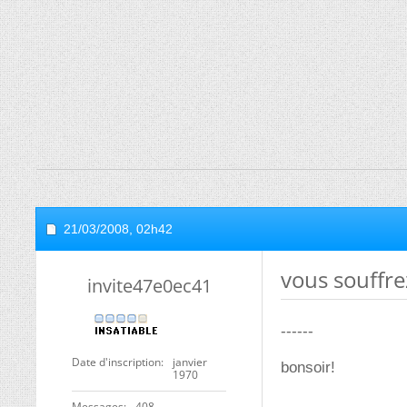
21/03/2008,
02h42
vous souffre
invite47e0ec41
------
Date d'inscription
janvier
bonsoir!
1970
Messages
408