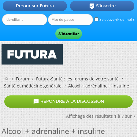
Retour sur Futura
S'inscrire

Se souvenir de moi ?
Forum
Futura-Santé : les forums de votre santé
Santé et médecine générale
Alcool + adrénaline + insuline

RÉPONDRE À LA DISCUSSION
Affichage des résultats 1 à 7 sur 7
Alcool + adrénaline + insuline