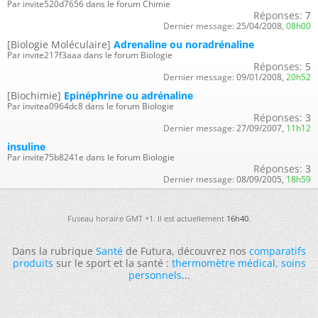
Par invite520d7656 dans le forum Chimie
Réponses:
7
Dernier message:
25/04/2008,
08h00
[Biologie Moléculaire]
Adrenaline ou noradrénaline
Par invite217f3aaa dans le forum Biologie
Réponses:
5
Dernier message:
09/01/2008,
20h52
[Biochimie]
Epinéphrine ou adrénaline
Par invitea0964dc8 dans le forum Biologie
Réponses:
3
Dernier message:
27/09/2007,
11h12
insuline
Par invite75b8241e dans le forum Biologie
Réponses:
3
Dernier message:
08/09/2005,
18h59
Fuseau horaire GMT +1. Il est actuellement
16h40
.
Dans la rubrique
Santé
de Futura, découvrez nos
comparatifs
produits
sur le sport et la santé :
thermomètre médical
,
soins
personnels
...