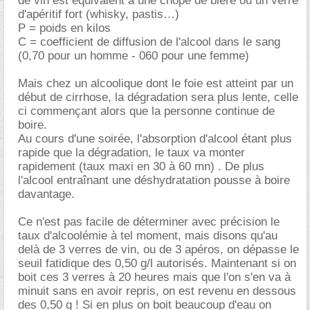
de vin est équivalent à une chope de bière ou un verre
d'apéritif fort (whisky, pastis…)
P = poids en kilos
C = coefficient de diffusion de l'alcool dans le sang
(0,70 pour un homme - 060 pour une femme)
Mais chez un alcoolique dont le foie est atteint par un
début de cirrhose, la dégradation sera plus lente, celle
ci commençant alors que la personne continue de
boire.
Au cours d'une soirée, l'absorption d'alcool étant plus
rapide que la dégradation, le taux va monter
rapidement (taux maxi en 30 à 60 mn) . De plus
l'alcool entraînant une déshydratation pousse à boire
davantage.
Ce n'est pas facile de déterminer avec précision le
taux d'alcoolémie à tel moment, mais disons qu'au
delà de 3 verres de vin, ou de 3 apéros, on dépasse le
seuil fatidique des 0,50 g/l autorisés. Maintenant si on
boit ces 3 verres à 20 heures mais que l'on s'en va à
minuit sans en avoir repris, on est revenu en dessous
des 0,50 g ! Si en plus on boit beaucoup d'eau on