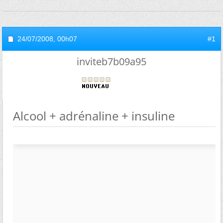
24/07/2008,
00h07
#1
inviteb7b09a95
Alcool + adrénaline + insuline