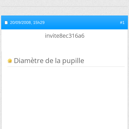
20/09/2008,
15h29
#1
invite8ec316a6
Diamètre de la pupille