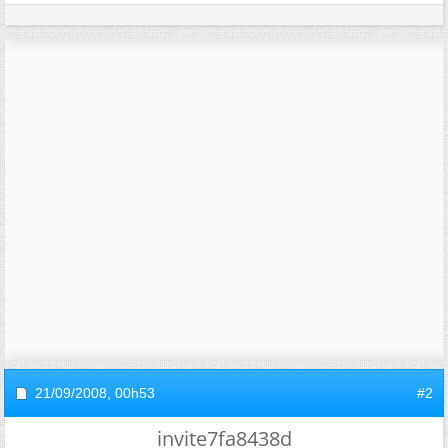
21/09/2008,
00h53
#2
invite7fa8438d