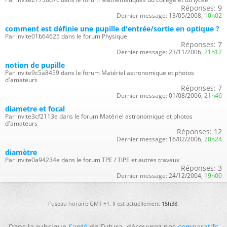
Réponses:
9
Dernier message:
13/05/2008,
10h02
comment est définie une pupille d'entrée/sortie en optique ?
Par invite01b64625 dans le forum Physique
Réponses:
7
Dernier message:
23/11/2006,
21h12
notion de pupille
Par invite9c5a8459 dans le forum Matériel astronomique et photos
d'amateurs
Réponses:
7
Dernier message:
01/08/2006,
21h46
diametre et focal
Par invite3cf2113e dans le forum Matériel astronomique et photos
d'amateurs
Réponses:
12
Dernier message:
16/02/2006,
20h24
diamètre
Par invite0a94234e dans le forum TPE / TIPE et autres travaux
Réponses:
3
Dernier message:
24/12/2004,
19h00
Fuseau horaire GMT +1. Il est actuellement
15h38
.
Dans la rubrique
Santé
de Futura, découvrez nos
comparatifs