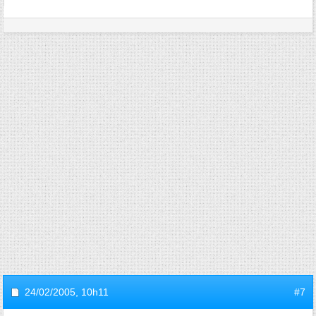
24/02/2005,
10h11
#7