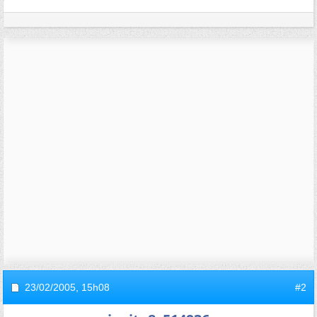
23/02/2005,
15h08
#2