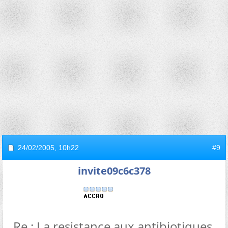
24/02/2005,
10h22
#9
invite09c6c378
Re : La resistance aux antibiotiques