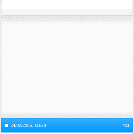
24/02/2005,
11h28
#11