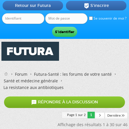
Retour sur Futura
S'inscrire

Se souvenir de moi ?
Forum
Futura-Santé : les forums de votre santé
Santé et médecine générale
La resistance aux antibiotiques

RÉPONDRE À LA DISCUSSION
Page 1 sur 2
1
Dernière
Affichage des résultats 1 à 30 sur 46