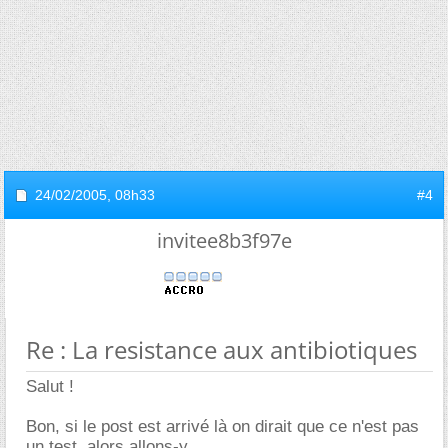
24/02/2005,
08h33
#4
invitee8b3f97e
Re : La resistance aux antibiotiques
Salut !
Bon, si le post est arrivé là on dirait que ce n'est pas
un test, alors allons-y.