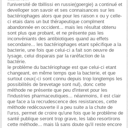
l'université de tbillissi en russie(goergie) a continué et
develloper son savoir et ses connaisances sur les
bactériophages alors que pour les raison x ou y celle-
ci etais dans un but thérapeutique complment
abandonnée en occident... mais les résultat obtenu
sont plus que probant, et ne présente pas les
inconvéniants des antibiotiques quand au effets
secondaire... les bactériophages etant spécifique a la
bacterie, une fois que celui-ci a fait son oeuvre de
lysage, celui disparais par la raréfaction de la
bactérie.
le problème du bactériophage est que celui-ci etant
changeant, en même temps que la bacterie, et que
surtout ceux(-ci sont connu depuis trop longtemps les
possibilités de brevetage sont nul), donc cette
méthode ne présente que peu d'interet pour les
l'industries pharmaceutiques... néanmoins, il est clair
que face a la recrudescence des resistances, cette
méthode redécouverte il a peu suite a la chute de
l'urss, permet de croire qu'une fois que le problème de
santé publique seront trop grave, les labo resortirons
cette méthode... mais là sans doute qu'il reste encore