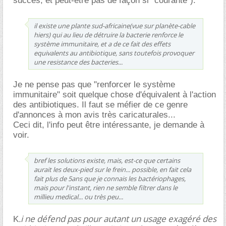
succès, et peut-être pas de façon si "courante").
il existe une plante sud-africaine(vue sur planète-cable
hiers) qui au lieu de détruire la bacterie renforce le
système immunitaire, et a de ce fait des effets
equivalents au antibiotique, sans toutefois provoquer
une resistance des bacteries...
Je ne pense pas que "renforcer le système
immunitaire" soit quelque chose d'équivalent à l'action
des antibiotiques. Il faut se méfier de ce genre
d'annonces à mon avis très caricaturales...
Ceci dit, l'info peut être intéressante, je demande à
voir.
bref les solutions existe, mais, est-ce que certains
aurait les deux-pied sur le frein... possible, en fait cela
fait plus de 5ans que je connais les bactériophages,
mais pour l'instant, rien ne semble filtrer dans le
millieu medical... ou très peu...
.i ne défend pas pour autant un usage exagéré des
K