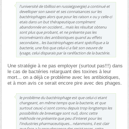
l'université de tbillissi en russie(goergie) a continué et
develloper son savoir et ses connaisances sur les
bactériophages alors que pour les raison x ou y celle-ci
etais dans un but thérapeutique complment
abandonnée en occident... mais les résultat obtenu
sont plus que probant, et ne présente pas les
inconvéniants des antibiotiques quand au effets
secondaire... les bactériophages etant spécifique a la
bacterie, une fois que celui-ci a fait son oeuvre de
lysage, celui disparais par la raréfaction de la bactérie.
Une stratégie à ne pas employer (surtout pas!!!) dans
le cas de bactéries relarguant des toxines à leur
mort... on a déjà ce problème avec les antibiotiques,
et à mon avis ce serait encore pire avec des phages.
le problème du bactériophage est que celui-ci etant
changeant, en même temps que la bacterie, et que
surtout ceux(-ci sont connu depuis trop longtemps les
possibilités de brevetage sont nul), donc cette
méthode ne présente que peu d'interet pour les
l'industries pharmaceutiques... néanmoins, il est clair
que face a la recrudescence des resistances, cette