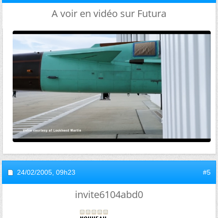
A voir en vidéo sur Futura
24/02/2005,
09h23
#5
invite6104abd0