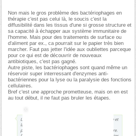
Non mais le gros problème des bactériophages en
thérapie c'est pas celui là, le soucis c'est la
diffusibilité dans les tissus d'une si grosse structure et
sa capacité à échapper aux système immunitaire de
l'homme. Mais pour des traitements de surface ou
d'aliment par ex., ca pourrait sur le papier très bien
marcher. Faut pas jetter l'idée aux oubliettes parceque
pour ce qui est de découvrir de nouveaux
antibiotiques, c'est pas gagné.
Autre piste, les bactériophages sont quand même un
réservoir super interressant d'enzymes anti-
bactériennes pour la lyse ou la paralysie des fonctions
cellulaires.
Bref c'est une approche prometteuse, mais on en est
au tout début, il ne faut pas bruler les étapes.
Le problème de l'adéquation entre le bactériophage et
la souche bactérienne est à mon avis un énorme
problème, et je ne vois pas trop comment le résoudre.
De plus, je ne suis pas certaine que toutes les bactéries