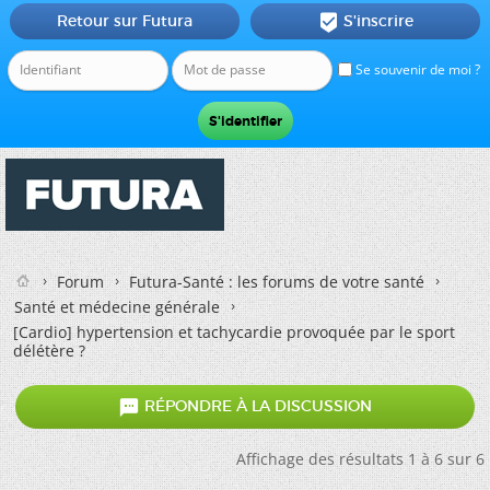
Retour sur Futura
S'inscrire

Se souvenir de moi ?
Forum
Futura-Santé : les forums de votre santé
Santé et médecine générale
[Cardio] hypertension et tachycardie provoquée par le sport
délétère ?

RÉPONDRE À LA DISCUSSION
Affichage des résultats 1 à 6 sur 6