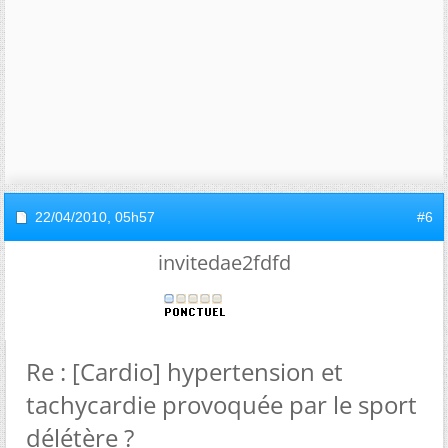
22/04/2010,
05h57
#6
invitedae2fdfd
Re : [Cardio] hypertension et
tachycardie provoquée par le sport
délétère ?