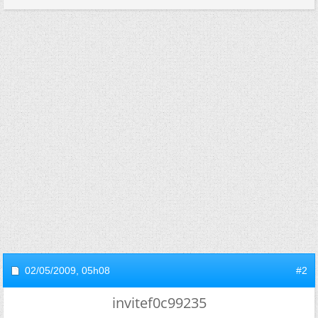
02/05/2009,
05h08
#2
invitef0c99235