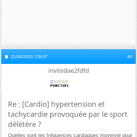
21/04/2010,
23h37
#4
invitedae2fdfd
Re : [Cardio] hypertension et
tachycardie provoquée par le sport
délétère ?
Quelles sont les fréquences cardiaques moyenne pour