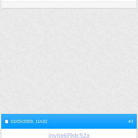
02/05/2009,
11h32
#3
invite6f9dc52a