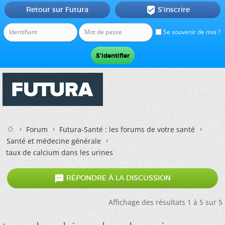
Retour sur Futura
S'inscrire

Se souvenir de moi ?
Forum
Futura-Santé : les forums de votre santé
Santé et médecine générale
taux de calcium dans les urines

RÉPONDRE À LA DISCUSSION
Affichage des résultats 1 à 5 sur 5