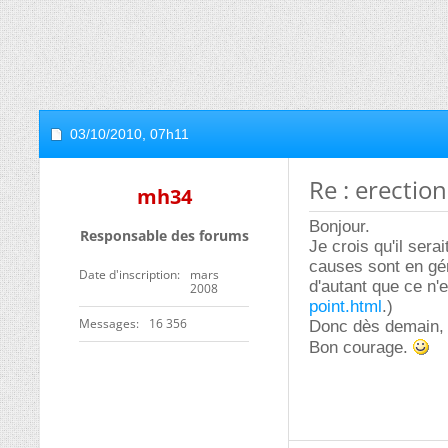
03/10/2010,
07h11
Re : erectio
mh34
Bonjour.
Responsable des forums
Je crois qu'il sera
causes sont en géné
Date d'inscription
mars
d'autant que ce n'
2008
point.html
.)
Messages
16 356
Donc dès demain, d
Bon courage.