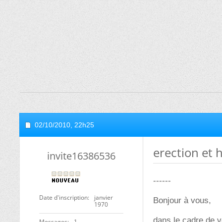
02/10/2010,
22h25
erection et 
invite16386536
------
Date d'inscription
janvier
Bonjour à vous,
1970
dans le cadre de v
Messages
1