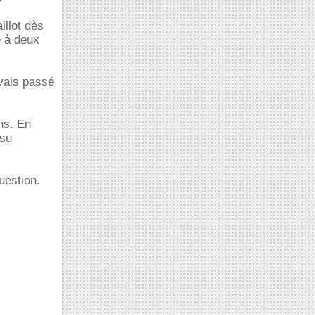
llot dès
e à deux
avais passé
ns. En
usu
uestion.