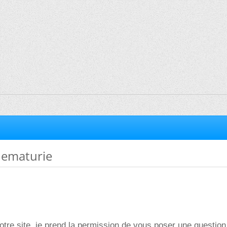
hematurie
otre site, je prend la permission de vous poser une question