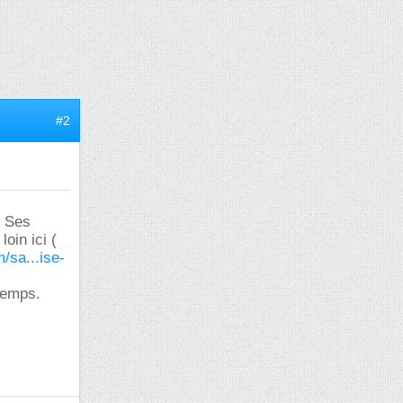
#2
. Ses
oin ici (
/sa...ise-
temps.