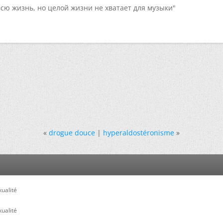
всю жизнь, но целой жизни не хватает для музыки"
«
drogue douce
|
hyperaldostéronisme
»
ualité
ualité