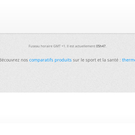
Fuseau horaire GMT +1. Il est actuellement
05h47
.
 découvrez nos
comparatifs produits
sur le sport et la santé :
therm
-
Futura
-
Archives
-
Conso
-