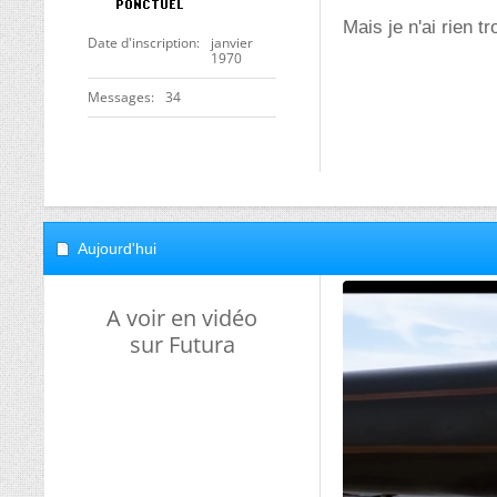
Mais je n'ai rien t
Date d'inscription
janvier
1970
Messages
34
Aujourd'hui
A voir en vidéo
sur Futura