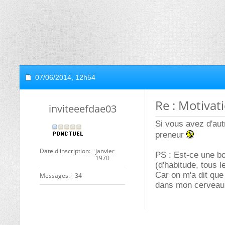
07/06/2014,
12h54
Re : Motivat
inviteeefdae03
Si vous avez d'aut
preneur
Date d'inscription
janvier
PS : Est-ce une bo
1970
(d'habitude, tous l
Car on m'a dit que 
Messages
34
dans mon cerveau e