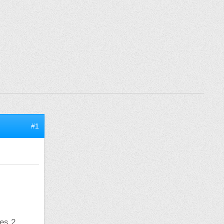
#1
ces 2