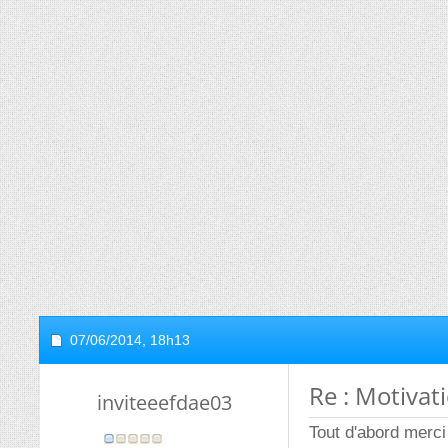
07/06/2014,
18h13
Re : Motivat
inviteeefdae03
Tout d'abord merci