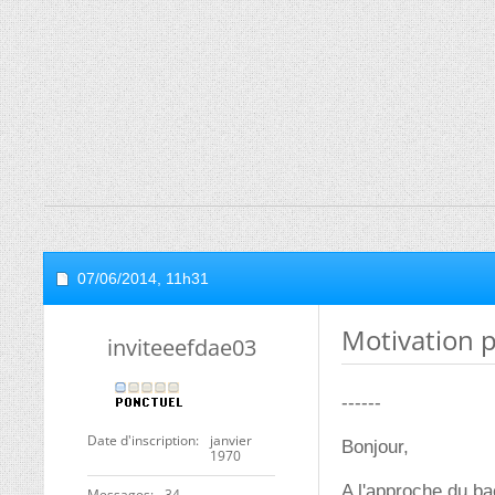
07/06/2014,
11h31
Motivation 
inviteeefdae03
------
Date d'inscription
janvier
Bonjour,
1970
A l'approche du ba
Messages
34