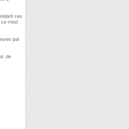
pendant ces
 ce n'est
heures par
ec de