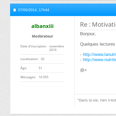
07/06/2014,
17h44
Re : Motivat
albanxiii
Bonjour,
Modérateur
Quelques lectures 
Date d'inscription
novembre
2010
-
http://www.lanutr
Localisation
92
-
http://www.nutriti
ge
51
@+
Messages
16 055
"Dans la vie, rien n'e