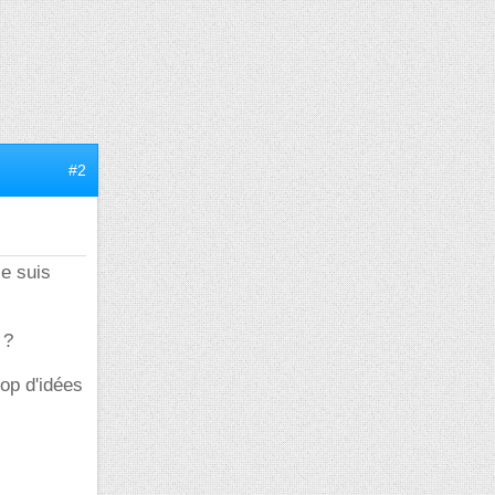
#2
je suis
 ?
rop d'idées