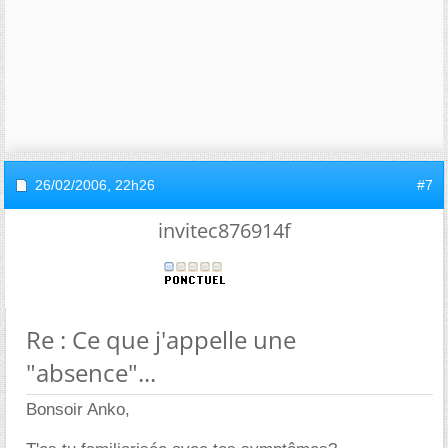
26/02/2006,
22h26
#7
invitec876914f
Re : Ce que j'appelle une
"absence"...
Bonsoir Anko,