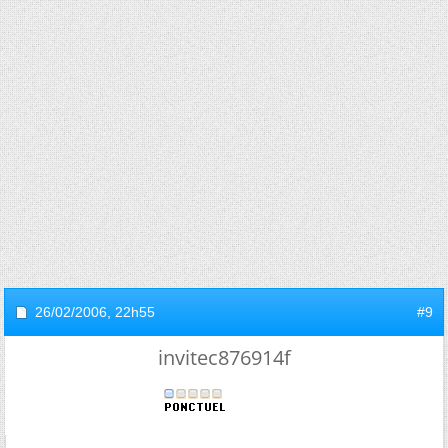
26/02/2006,
22h55
#9
invitec876914f