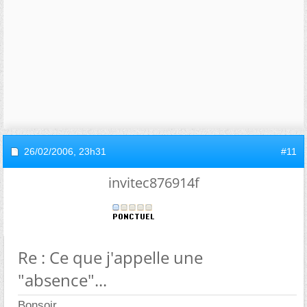
26/02/2006,
23h31
#11
invitec876914f
Re : Ce que j'appelle une
"absence"...
Bonsoir,