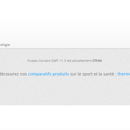
ologie
Fuseau horaire GMT +1. Il est actuellement
07h04
.
 découvrez nos
comparatifs produits
sur le sport et la santé :
therm