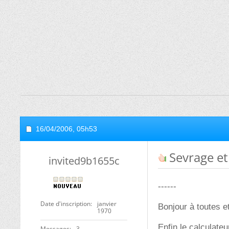
16/04/2006,
05h53
Sevrage et
invited9b1655c
------
Date d'inscription
janvier
Bonjour à toutes e
1970
Enfin le calculateu
Messages
3