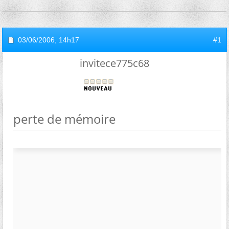
03/06/2006,
14h17
#1
invitece775c68
perte de mémoire