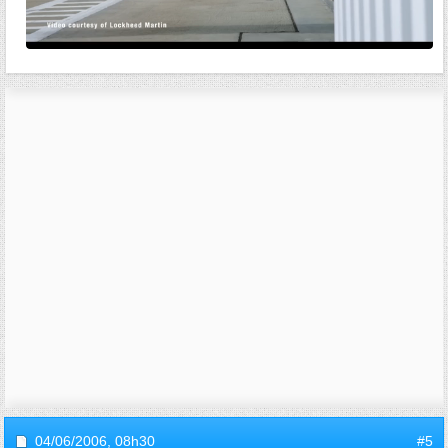
04/06/2006,
08h30
#5