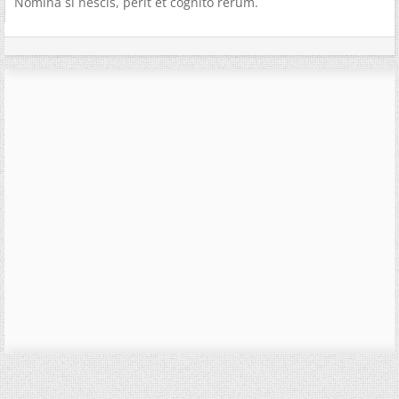
Nomina si nescis, perit et cognito rerum.