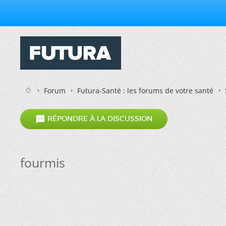
Forum
Futura-Santé : les forums de votre santé

RÉPONDRE À LA DISCUSSION
fourmis