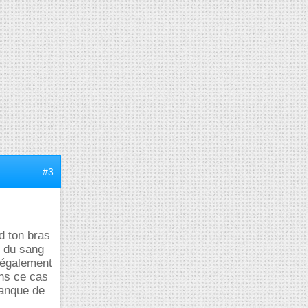
#3
d ton bras
n du sang
t également
ans ce cas
manque de