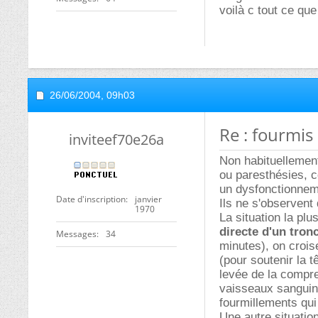
voilà c tout ce que 
26/06/2004,
09h03
Re : fourmis
inviteef70e26a
Non habituellement
ou paresthésies, c
un dysfonctionneme
Date d'inscription
janvier
Ils ne s'observent
1970
La situation la pl
directe d'un tron
Messages
34
minutes), on crois
(pour soutenir la 
levée de la compre
vaisseaux sanguin
fourmillements qui 
Une autre situation