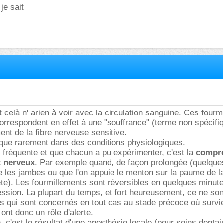
je sait
 celà n' arien à voir avec la circulation sanguine. Ces fourm
orrespondent en effet à une "souffrance" (terme non spécifi
nt de la fibre nerveuse sensitive.
 que rarement dans des conditions physiologiques.
us fréquente et que chacun a pu expérimenter, c'est la
compr
c nerveux
. Par exemple quand, de façon prolongée (quelque
e les jambes ou que l'on appuie le menton sur la paume de l
tête). Les fourmillements sont réversibles en quelques minute
ssion. La plupart du temps, et fort heureusement, ce ne son
s qui sont concernés en tout cas au stade précoce où survi
ont donc un rôle d'alerte.
, c'est le résultat d'une anesthésie locale (pour soins dentai