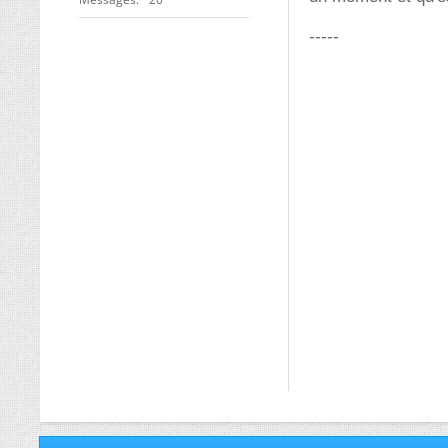
-----