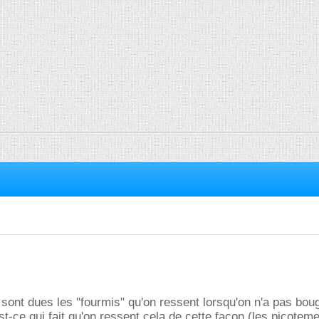
sont dues les "fourmis" qu'on ressent lorsqu'on n'a pas bou
t-ce qui fait qu'on ressent cela de cette façon (les picoteme