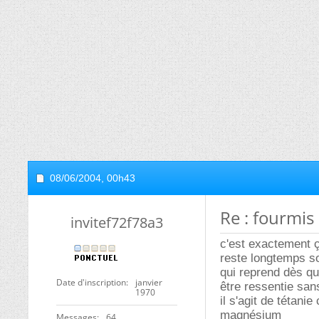
08/06/2004,
00h43
Re : fourmis
invitef72f78a3
c'est exactement ç
reste longtemps so
qui reprend dès qu
Date d'inscription
janvier
être ressentie san
1970
il s'agit de tétan
magnésium
Messages
64