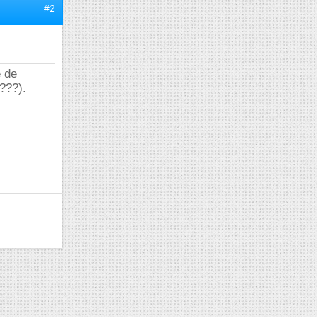
#2
e de
(???).