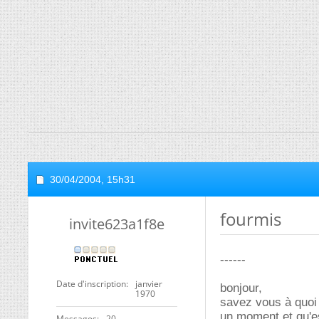
30/04/2004,
15h31
fourmis
invite623a1f8e
------
Date d'inscription
janvier
bonjour,
1970
savez vous à quoi 
un moment et qu'es
Messages
20