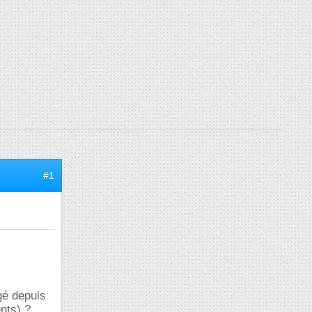
#1
gé depuis
nts) ?