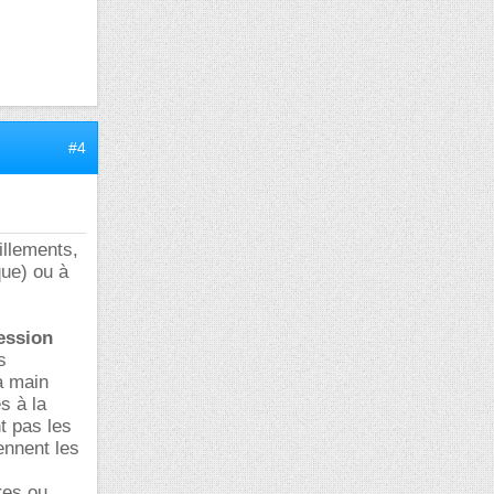
#4
illements,
que) ou à
ession
s
a main
s à la
t pas les
ennent les
res ou