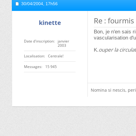
30/04/2004,
17h56
Re : fourmis
kinette
Bon, je n'en sais 
vascularisation d'
Date d'inscription
janvier
2003
ouper la circula
K.
Localisation
Centrale!
Messages
15 945
Nomina si nescis, peri