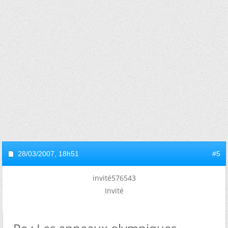
28/03/2007,
18h51
#5
invité576543
Invité