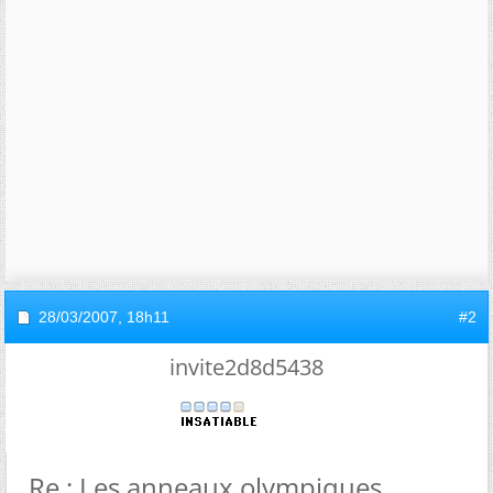
28/03/2007,
18h11
#2
invite2d8d5438
Re : Les anneaux olympiques