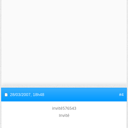
28/03/2007,
18h48
#4
invité576543
Invité