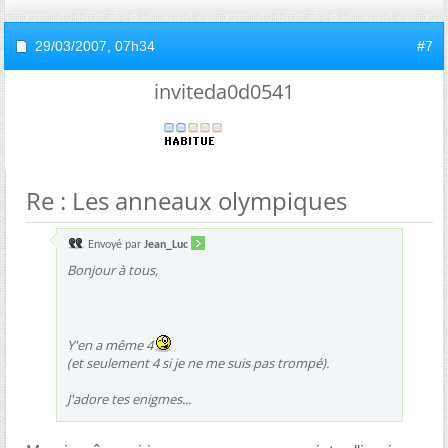
29/03/2007,
07h34
#7
inviteda0d0541
Re : Les anneaux olympiques
Envoyé par
Jean_Luc
Bonjour à tous,
Y'en a même 4
(et seulement 4 si je ne me suis pas trompé).
J'adore tes enigmes...