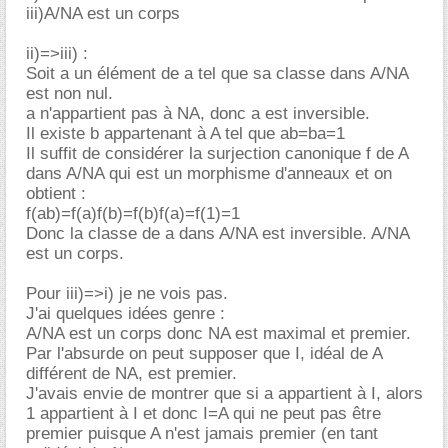
iii)A/NA est un corps
ii)=>iii) :
Soit a un élément de a tel que sa classe dans A/NA
est non nul.
a n'appartient pas à NA, donc a est inversible.
Il existe b appartenant à A tel que ab=ba=1
Il suffit de considérer la surjection canonique f de A
dans A/NA qui est un morphisme d'anneaux et on
obtient :
f(ab)=f(a)f(b)=f(b)f(a)=f(1)=1
Donc la classe de a dans A/NA est inversible. A/NA
est un corps.
Pour iii)=>i) je ne vois pas.
J'ai quelques idées genre :
A/NA est un corps donc NA est maximal et premier.
Par l'absurde on peut supposer que I, idéal de A
différent de NA, est premier.
J'avais envie de montrer que si a appartient à I, alors
1 appartient à I et donc I=A qui ne peut pas être
premier puisque A n'est jamais premier (en tant