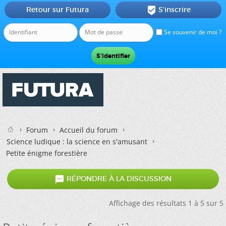
Retour sur Futura
S'inscrire

Se souvenir de moi ?
Forum
Accueil du forum
Science ludique : la science en s'amusant
Petite énigme forestière

RÉPONDRE À LA DISCUSSION
Affichage des résultats 1 à 5 sur 5