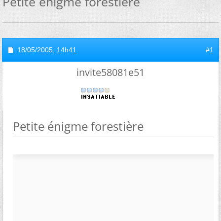
Petite énigme forestière
18/05/2005,
14h41
#1
invite58081e51
Petite énigme forestière