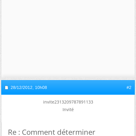
28/12/2012,
10h08
#2
invite2313209787891133
Invité
Re : Comment déterminer