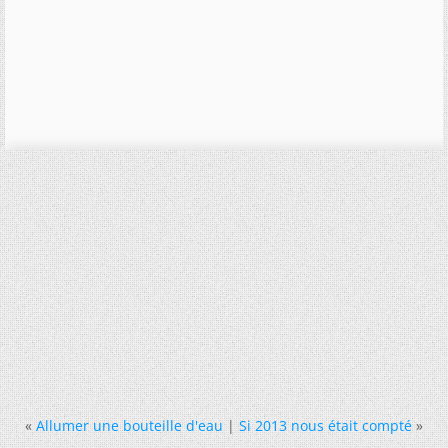
«
Allumer une bouteille d'eau
|
Si 2013 nous était compté
»