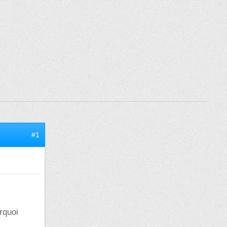
#1
rquoi