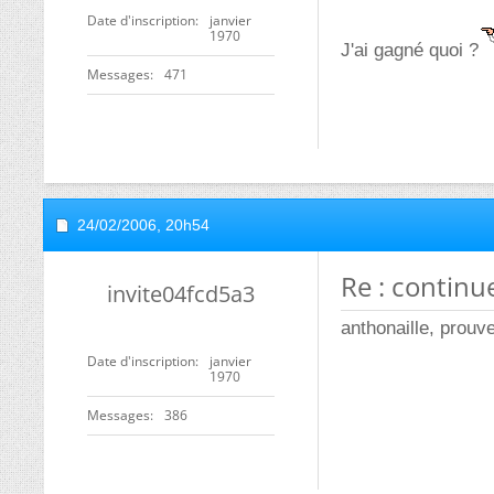
Date d'inscription
janvier
1970
J'ai gagné quoi ?
Messages
471
24/02/2006,
20h54
Re : continuez
invite04fcd5a3
anthonaille, prouv
Date d'inscription
janvier
1970
Messages
386