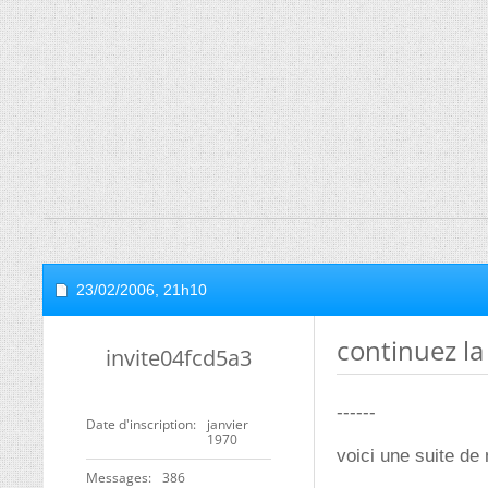
23/02/2006,
21h10
continuez la s
invite04fcd5a3
------
Date d'inscription
janvier
1970
voici une suite de
Messages
386