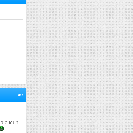
#3
y a aucun