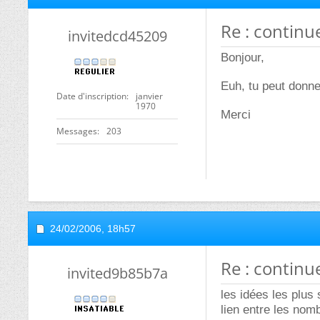
Re : continuez
invitedcd45209
Bonjour,
Euh, tu peut donne
Date d'inscription
janvier
1970
Merci
Messages
203
24/02/2006,
18h57
Re : continuez
invited9b85b7a
les idées les plus 
lien entre les nom