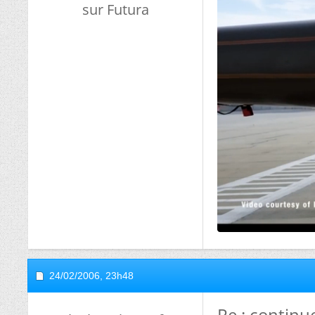
sur Futura
24/02/2006,
23h48
Re : continuez