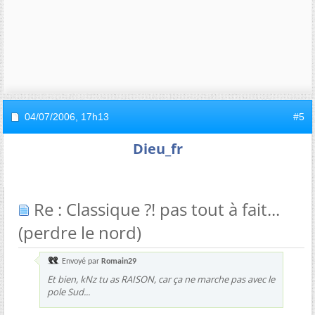
04/07/2006,
17h13
#5
Dieu_fr
Re : Classique ?! pas tout à fait...
(perdre le nord)
Envoyé par
Romain29
Et bien, kNz tu as RAISON, car ça ne marche pas avec le
pole Sud...