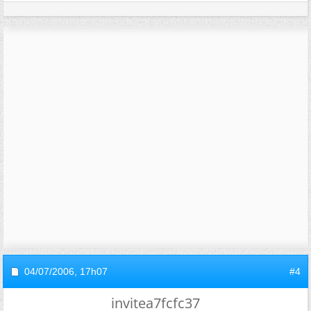
04/07/2006,
17h07
#4
invitea7fcfc37