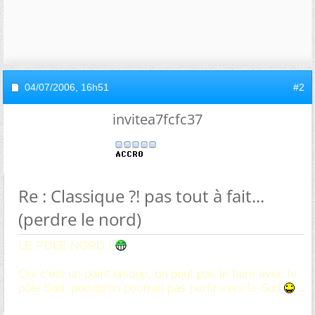
04/07/2006,
16h51
#2
invitea7fcfc37
Re : Classique ?! pas tout à fait...
(perdre le nord)
LE POLE NORD !
Oui c'est un point unique, on peut pas le faire avec le
pôle Sud, puisqu'on pourrait pas partir vers le Sud