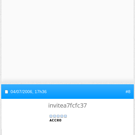
04/07/2006,
17h36
#8
invitea7fcfc37