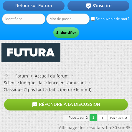
Retour sur Futura
S'inscrire

Se souvenir de moi ?
Forum
Accueil du forum
Science ludique : la science en s'amusant
Classique ?! pas tout à fait... (perdre le nord)

RÉPONDRE À LA DISCUSSION
Page 1 sur 2
1
Dernière
Affichage des résultats 1 à 30 sur 35