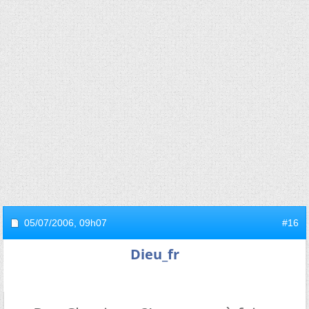
05/07/2006,
09h07
#16
Dieu_fr