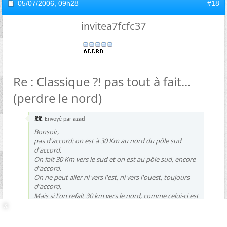
05/07/2006,
09h28
#18
invitea7fcfc37
Re : Classique ?! pas tout à fait...
(perdre le nord)
Envoyé par
azad
Bonsoir,
pas d'accord: on est à 30 Km au nord du pôle sud
d'accord.
On fait 30 Km vers le sud et on est au pôle sud, encore
d'accord.
On ne peut aller ni vers l'est, ni vers l'ouest, toujours
d'accord.
Mais si l'on refait 30 km vers le nord, comme celui-ci est
toujours droit devant nous, rien ne prouve qu'on va
repartir vers le point d'ou l'aventure a commencé.
Autrement dit, qui peut nous dire où est le méridien