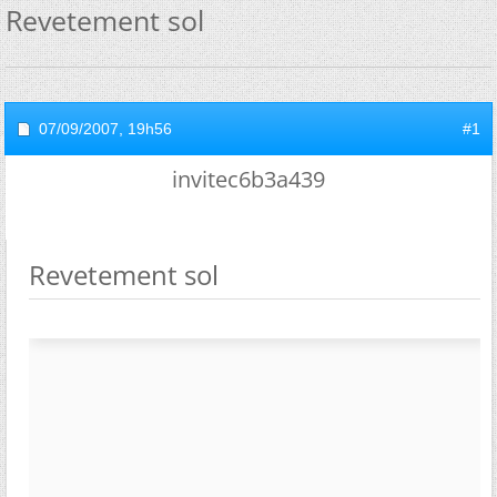
Revetement sol
07/09/2007,
19h56
#1
invitec6b3a439
Revetement sol