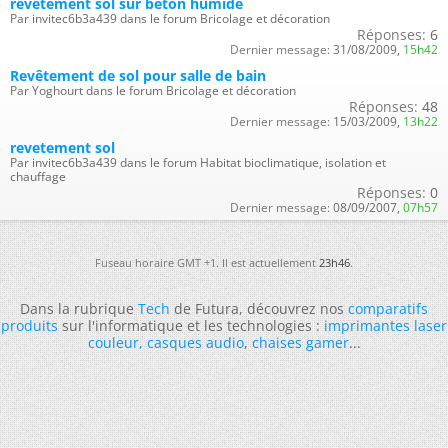
revetement sol sur beton humide
Par invitec6b3a439 dans le forum Bricolage et décoration
Réponses:
6
Dernier message:
31/08/2009,
15h42
Revêtement de sol pour salle de bain
Par Yoghourt dans le forum Bricolage et décoration
Réponses:
48
Dernier message:
15/03/2009,
13h22
revetement sol
Par invitec6b3a439 dans le forum Habitat bioclimatique, isolation et
chauffage
Réponses:
0
Dernier message:
08/09/2007,
07h57
Fuseau horaire GMT +1. Il est actuellement
23h46
.
Dans la rubrique
Tech
de Futura, découvrez nos
comparatifs
produits
sur l'informatique et les technologies :
imprimantes laser
couleur
,
casques audio
,
chaises gamer
...