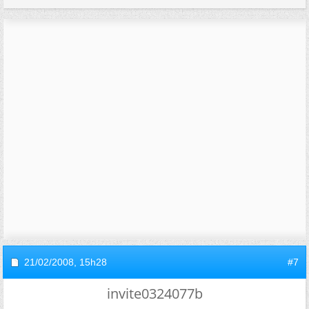
21/02/2008,
15h28
#7
invite0324077b