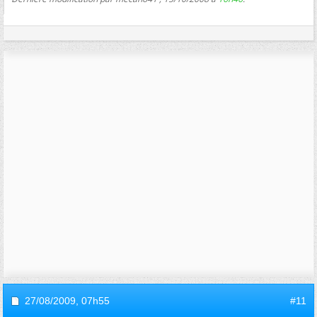
27/08/2009,
07h55
#11