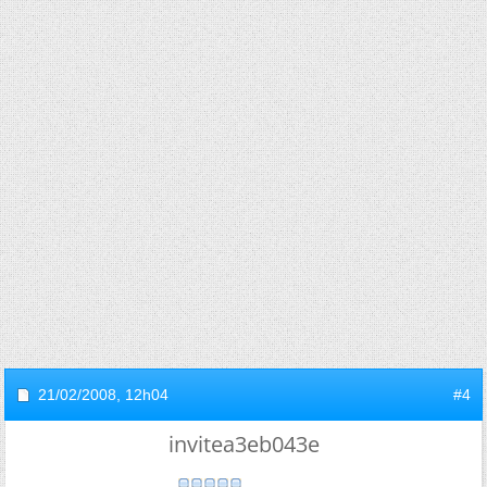
21/02/2008,
12h04
#4
invitea3eb043e