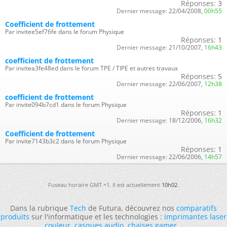
Réponses:
3
Dernier message:
22/04/2008,
00h55
Coefficient de frottement
Par invitee5ef76fe dans le forum Physique
Réponses:
1
Dernier message:
21/10/2007,
16h43
coefficient de frottement
Par invitea3fe48ed dans le forum TPE / TIPE et autres travaux
Réponses:
5
Dernier message:
22/06/2007,
12h38
coefficient de frottement
Par invite094b7cd1 dans le forum Physique
Réponses:
1
Dernier message:
18/12/2006,
16h32
Coefficient de frottement
Par invite7143b3c2 dans le forum Physique
Réponses:
1
Dernier message:
22/06/2006,
14h57
Fuseau horaire GMT +1. Il est actuellement
10h02
.
Dans la rubrique
Tech
de Futura, découvrez nos
comparatifs
produits
sur l'informatique et les technologies :
imprimantes laser
couleur
,
casques audio
,
chaises gamer
...