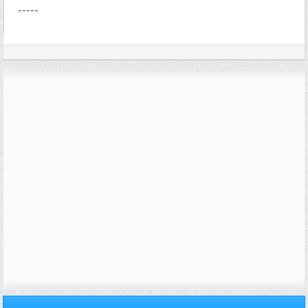
-----