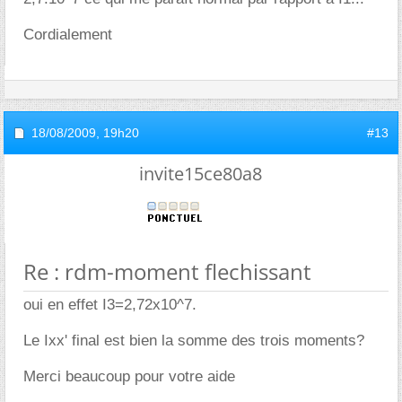
Cordialement
18/08/2009,
19h20
#13
invite15ce80a8
Re : rdm-moment flechissant
oui en effet I3=2,72x10^7.
Le Ixx' final est bien la somme des trois moments?
Merci beaucoup pour votre aide