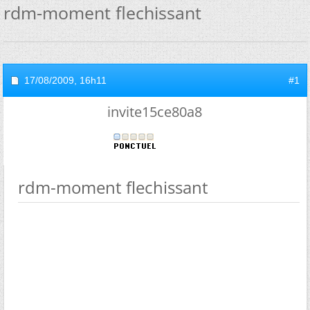
rdm-moment flechissant
17/08/2009,
16h11
#1
invite15ce80a8
rdm-moment flechissant