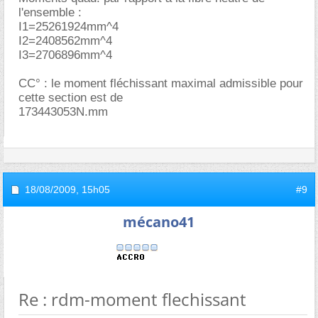
l'ensemble :
I1=25261924mm^4
I2=2408562mm^4
I3=2706896mm^4
CC° : le moment fléchissant maximal admissible pour
cette section est de
173443053N.mm
18/08/2009,
15h05
#9
mécano41
Re : rdm-moment flechissant