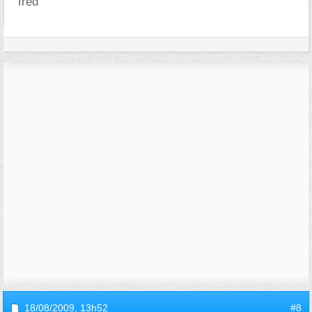
fred
18/08/2009,
13h52
#8