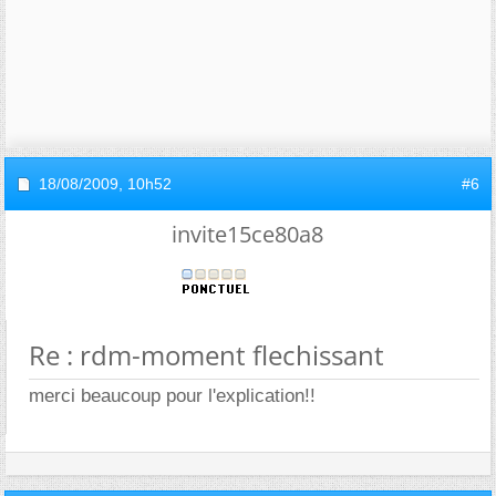
18/08/2009,
10h52
#6
invite15ce80a8
Re : rdm-moment flechissant
merci beaucoup pour l'explication!!