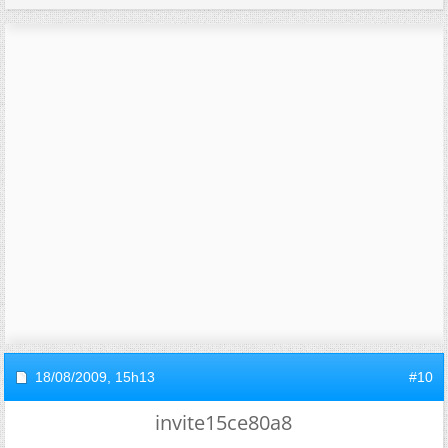
18/08/2009,
15h13
#10
invite15ce80a8