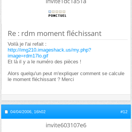
invite1dc1a51a
Re : rdm moment fléchissant
Voilà je l'ai refait :
http://img210.imageshack.us/my.php?
image=rdm17lo.gif
Et là il y a le numéro des pièces !
Alors quelqu'un peut m'expliquer comment se calcule
le moment fléchissant ? Merci
04/04/2006,
16h02
#12
invite603107e6