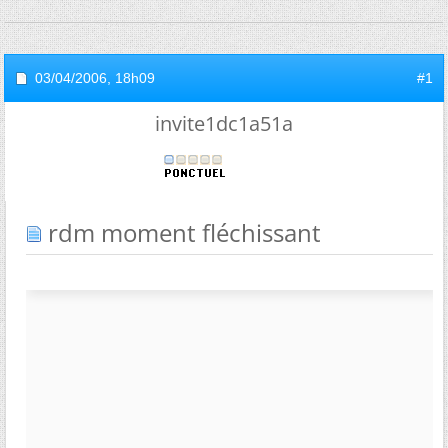
03/04/2006,
18h09
#1
invite1dc1a51a
rdm moment fléchissant