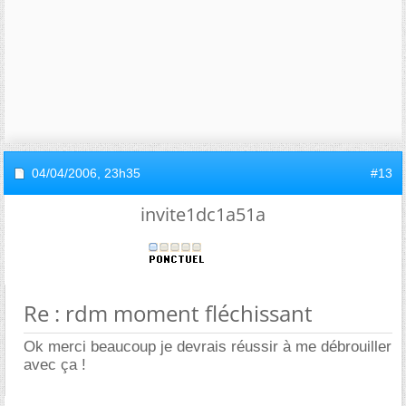
04/04/2006,
23h35
#13
invite1dc1a51a
Re : rdm moment fléchissant
Ok merci beaucoup je devrais réussir à me débrouiller
avec ça !