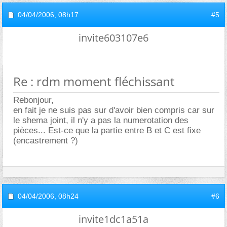
04/04/2006,
08h17
#5
invite603107e6
Re : rdm moment fléchissant
Rebonjour,
en fait je ne suis pas sur d'avoir bien compris car sur
le shema joint, il n'y a pas la numerotation des
pièces... Est-ce que la partie entre B et C est fixe
(encastrement ?)
04/04/2006,
08h24
#6
invite1dc1a51a