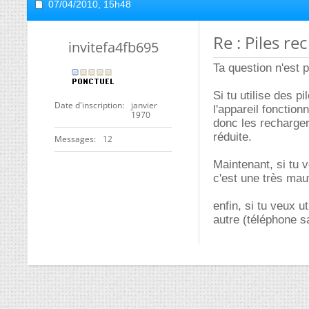
07/04/2010,
15h48
Re : Piles r
invitefa4fb695
Ta question n'est 
Si tu utilise des 
Date d'inscription
janvier
l'appareil fonctio
1970
donc les recharger
réduite.
Messages
12
Maintenant, si tu v
c'est une très mau
enfin, si tu veux 
autre (téléphone sa