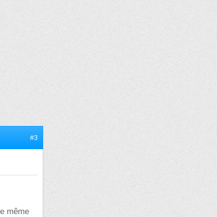
#3
 le même