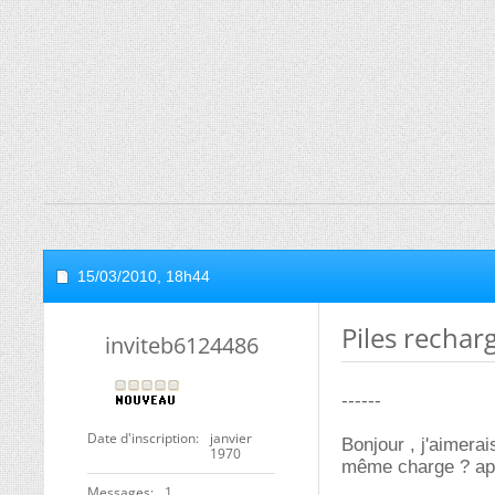
15/03/2010,
18h44
Piles rechar
inviteb6124486
------
Date d'inscription
janvier
Bonjour , j'aimerai
1970
même charge ? apré
Messages
1