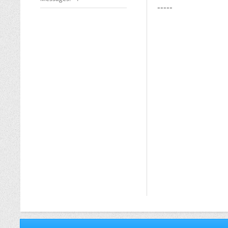
-----