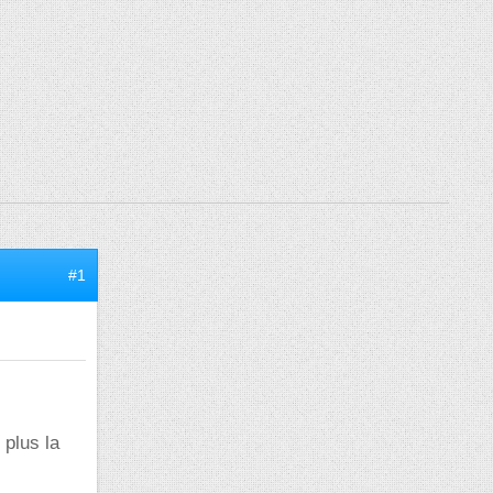
#1
 plus la