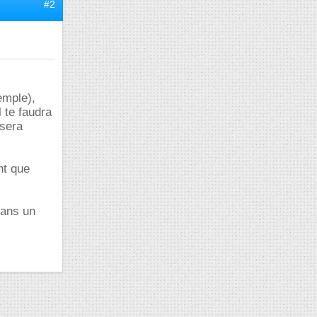
#2
emple),
 te faudra
 sera
nt que
dans un